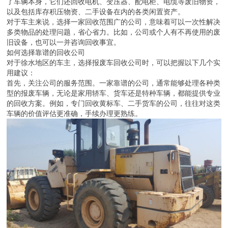
不断发展。一些成立多年的回收公司，凭借长期积累的经验和口碑，
逐渐成为车主信赖的选择。
这类公司通常回收范围广泛，包括报废汽车、二手货车、黄标车、废
旧汽车、报废电车、报废摩托车、报废电动三轮车、二手吊车等。除
了车辆本身，它们还回收电机、变压器、配电柜、电缆等废旧物资，
以及包括库存积压物资、二手设备在内的各类闲置资产。
对于车主来说，选择一家回收范围广的公司，意味着可以一次性解决
多类物品的处理问题，省心省力。比如，公司或个人有不再使用的废
旧设备，也可以一并咨询回收事宜。
如何选择靠谱的回收公司
对于徐水地区的车主，选择报废车回收公司时，可以把握以下几个实
用建议：
首先，关注公司的服务范围。一家靠谱的公司，通常能够处理各种类
型的报废车辆，无论是家用轿车、货车还是特种车辆，都能提供专业
的回收方案。例如，专门回收黄标车、二手货车的公司，往往对这类
车辆的价值评估更准确，手续办理更熟练。