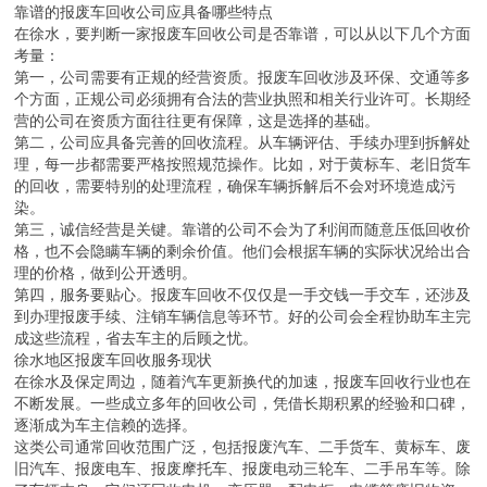
实施后，报废汽车的回收价格不再是过去的“白菜价”。以往，报废汽
车的补贴主要看整车重量，按照车重给予补贴，一般只有几百元，这
让很多车主觉得报废车辆得不偿失。新规让报废汽车的回收价值得到
提升，车主可以拿到更合理的补偿，这无疑对车主来说是一件好事。
靠谱的报废车回收公司应具备哪些特点
在徐水，要判断一家报废车回收公司是否靠谱，可以从以下几个方面
考量：
第一，公司需要有正规的经营资质。报废车回收涉及环保、交通等多
个方面，正规公司必须拥有合法的营业执照和相关行业许可。长期经
营的公司在资质方面往往更有保障，这是选择的基础。
第二，公司应具备完善的回收流程。从车辆评估、手续办理到拆解处
理，每一步都需要严格按照规范操作。比如，对于黄标车、老旧货车
的回收，需要特别的处理流程，确保车辆拆解后不会对环境造成污
染。
第三，诚信经营是关键。靠谱的公司不会为了利润而随意压低回收价
格，也不会隐瞒车辆的剩余价值。他们会根据车辆的实际状况给出合
理的价格，做到公开透明。
第四，服务要贴心。报废车回收不仅仅是一手交钱一手交车，还涉及
到办理报废手续、注销车辆信息等环节。好的公司会全程协助车主完
成这些流程，省去车主的后顾之忧。
徐水地区报废车回收服务现状
在徐水及保定周边，随着汽车更新换代的加速，报废车回收行业也在