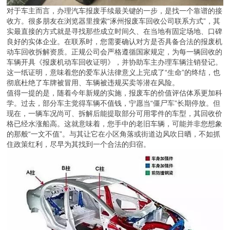
对于车主而言，办理汽车报废手续最关键的一步，是找一个靠谱的接
收方。很多朋友在浏览器里搜索“涿州报废车回收公司联系方式”，其
实最直接的方式就是寻找那些成立时间久、在当地有固定场地、口碑
良好的实体企业。在联系时，您需要确认对方是否具备合法的报废机
动车回收拆解资质。正规公司会严格遵循国家规定，为每一辆回收的
车辆开具《报废机动车回收证明》，并协助车主办理车辆注销登记。
这一纸证明，意味着您的爱车从法律意义上完成了“生命”的终结，也
彻底杜绝了车牌被冒用、车辆被违规买卖等潜在风险。
值得一提的是，随着今年新规的实施，报废车的价值评估体系更加科
学。过去，部分车主觉得车辆不值钱，宁愿当“僵尸车”长期停放。但
现在，一辆车况尚可、拆解后能提取部分可用零件的车型，其回收价
格已经水涨船高。这就意味着，您手中的老旧车辆，可能并非您想象
的那般“一文不值”。与其让它在小区角落或街道边风吹日晒，不如抓
住政策红利，尽早为其找到一个合法的归宿。