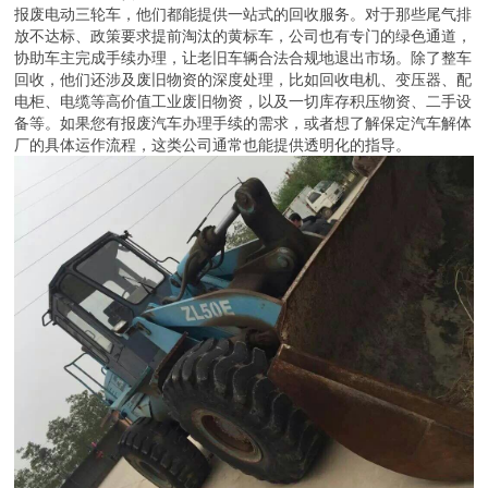
报废电动三轮车，他们都能提供一站式的回收服务。对于那些尾气排
放不达标、政策要求提前淘汰的黄标车，公司也有专门的绿色通道，
协助车主完成手续办理，让老旧车辆合法合规地退出市场。除了整车
回收，他们还涉及废旧物资的深度处理，比如回收电机、变压器、配
电柜、电缆等高价值工业废旧物资，以及一切库存积压物资、二手设
备等。如果您有报废汽车办理手续的需求，或者想了解保定汽车解体
厂的具体运作流程，这类公司通常也能提供透明化的指导。