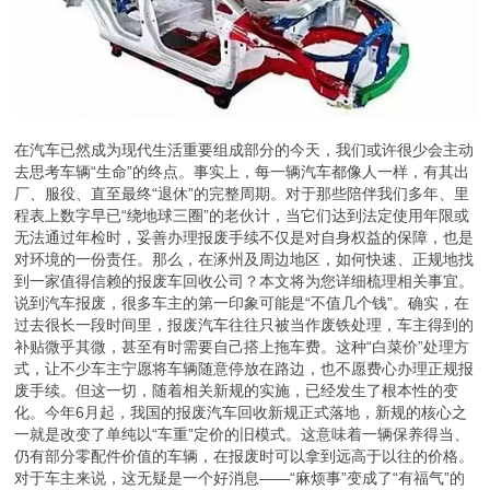
在汽车已然成为现代生活重要组成部分的今天，我们或许很少会主动
去思考车辆“生命”的终点。事实上，每一辆汽车都像人一样，有其出
厂、服役、直至最终“退休”的完整周期。对于那些陪伴我们多年、里
程表上数字早已“绕地球三圈”的老伙计，当它们达到法定使用年限或
无法通过年检时，妥善办理报废手续不仅是对自身权益的保障，也是
对环境的一份责任。那么，在涿州及周边地区，如何快速、正规地找
到一家值得信赖的报废车回收公司？本文将为您详细梳理相关事宜。
说到汽车报废，很多车主的第一印象可能是“不值几个钱”。确实，在
过去很长一段时间里，报废汽车往往只被当作废铁处理，车主得到的
补贴微乎其微，甚至有时需要自己搭上拖车费。这种“白菜价”处理方
式，让不少车主宁愿将车辆随意停放在路边，也不愿费心办理正规报
废手续。但这一切，随着相关新规的实施，已经发生了根本性的变
化。今年6月起，我国的报废汽车回收新规正式落地，新规的核心之
一就是改变了单纯以“车重”定价的旧模式。这意味着一辆保养得当、
仍有部分零配件价值的车辆，在报废时可以拿到远高于以往的价格。
对于车主来说，这无疑是一个好消息——“麻烦事”变成了“有福气”的