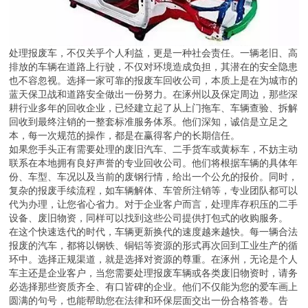
处理报废车，不仅关乎个人利益，更是一种社会责任。一辆老旧、高
排放的车辆在道路上行驶，不仅对环境造成负担，其潜在的安全隐患
也不容忽视。选择一家可靠的报废车回收公司，本质上是在为城市的
蓝天保卫战和道路安全做出一份努力。在涿州以及保定周边，那些深
耕行业多年的回收企业，已经建立起了从上门拖车、车辆查验、拆解
回收到最终注销的一整套标准服务体系。他们深知，诚信是立足之
本，每一次规范的操作，都是在赢得客户的长期信任。
如果您手头正有需要处理的废旧汽车、二手货车或黄标车，不妨主动
联系在本地拥有良好声誉的专业回收公司。他们将根据车辆的具体年
份、车型、车况以及当前的废钢行情，给出一个公允的报价。同时，
复杂的报废手续流程，如车辆解体、车管所注销等，专业团队都可以
代为办理，让您省心省力。对于企业客户而言，处理库存积压的二手
设备、废旧物资，同样可以找到这些公司提供打包式的收购服务。
在这个快速迭代的时代，车辆更新换代的速度越来越快。每一辆合法
报废的汽车，都将以钢铁、铜铝等资源的形式再次回到工业生产的循
环中。选择正规渠道，就是选择对资源的尊重。在涿州，无论是个人
车主还是企业客户，当您需要处理报废车辆或各类废旧物资时，请务
必选择那些资质齐全、有口皆碑的企业。他们不仅能为您的爱车画上
圆满的句号，也能帮助您在法律和环保层面交出一份合格答卷。告