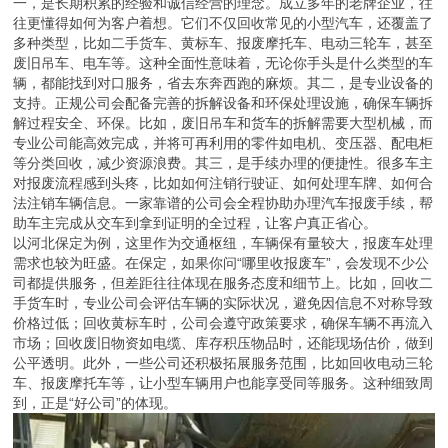
一，是长期积累的经验和诚信经营的理念。成立多年的老牌企业，往
往更懂得如何为客户着想。它们不仅回收常见的小型汽车，还覆盖了
多种类型，比如二手货车、黄标车、报废摩托车、电动三轮车，甚至
废旧吊车、电车等。这种全面性意味着，无论你手头是什么类型的车
辆，都能找到对口服务，省去东奔西跑的麻烦。其二，是专业设备的
支持。正规公司会配备完善的拆解设备和环保处理设施，确保车辆拆
解过程安全、环保。比如，废旧吊车和货车的拆解需要大型机械，而
专业公司能高效完成，并将可再利用的零件如电机、变压器、配电柜
等分类回收，减少资源浪费。其三，是手续办理的便捷性。很多车主
对报废流程感到头疼，比如如何注销行驶证、如何处理车牌、如何合
法注销车辆信息。一家靠谱的公司会全程协助办理汽车报废手续，帮
助车主完成从交车到拿到证明的全过程，让客户真正省心。
以河北保定为例，这里作为交通枢纽，车辆保有量较大，报废车处理
需求也较为旺盛。在保定，如果你问“哪里收报废车”，会发现不少公
司都提供服务，但差距往往体现在服务态度和细节上。比如，回收二
手货车时，专业公司会评估车辆的实际状况，避免因信息不对称导致
价格过低；回收黄标车时，公司会遵守政策要求，确保车辆不再流入
市场；回收废旧物资如电缆、库存积压物品时，还能现场估价，做到
公平透明。此外，一些公司还积极拓展服务范围，比如回收电动三轮
车、报废摩托车等，让小型车辆用户也能享受同等服务。这种细致周
到，正是“好公司”的体现。