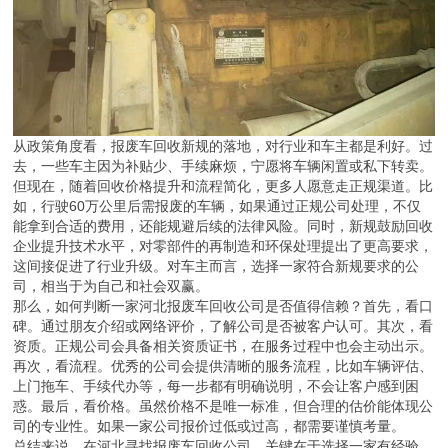
从政策角度看，报废车回收新规的落地，对行业和车主都是利好。过
去，一些车主因为补贴少、手续麻烦，宁愿将车辆闲置或私下转卖。
但现在，随着回收价格提升和流程简化，更多人愿意走正规渠道。比
如，行驶60万公里后需报废的车辆，如果通过正规公司处理，不仅
能拿到合适的费用，还能规避后续的法律风险。同时，新规鼓励回收
企业提升技术水平，对零部件的再制造和环保处理提出了更高要求，
这间接促进了行业升级。对车主而言，选择一家符合新规要求的公
司，相当于为自己和社会双赢。
那么，如何判断一家河北报废车回收公司是否值得信赖？首先，看口
碑。通过朋友介绍或网络评价，了解公司是否被客户认可。其次，看
资质。正规公司会具备相关资质证书，在服务过程中也会主动出示。
再次，看流程。优秀的公司会提供清晰的服务流程，比如车辆评估、
上门拖车、手续代办等，每一步都有明确说明，不会让客户感到困
惑。最后，看价格。虽然价格不是唯一标准，但合理的估价能体现公
司的专业性。如果一家公司报价过低或过高，都需要谨慎考量。
总结来说，在河北寻找报废车回收公司，关键在于选择一家有经验、