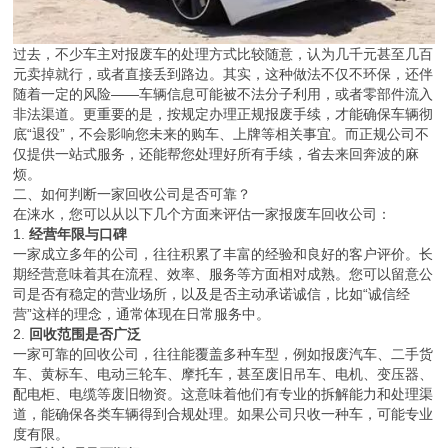
过去，不少车主对报废车的处理方式比较随意，认为几千元甚至几百
元卖掉就行，或者直接丢到路边。其实，这种做法不仅不环保，还伴
随着一定的风险——车辆信息可能被不法分子利用，或者零部件流入
非法渠道。更重要的是，按规定办理正规报废手续，才能确保车辆彻
底“退役”，不会影响您未来的购车、上牌等相关事宜。而正规公司不
仅提供一站式服务，还能帮您处理好所有手续，省去来回奔波的麻
烦。
二、如何判断一家回收公司是否可靠？
在涞水，您可以从以下几个方面来评估一家报废车回收公司：
1.
经营年限与口碑
一家成立多年的公司，往往积累了丰富的经验和良好的客户评价。长
期经营意味着其在流程、效率、服务等方面相对成熟。您可以留意公
司是否有稳定的营业场所，以及是否主动承诺诚信，比如“诚信经
营”这样的理念，通常体现在日常服务中。
2.
回收范围是否广泛
一家可靠的回收公司，往往能覆盖多种车型，例如报废汽车、二手货
车、黄标车、电动三轮车、摩托车，甚至废旧吊车、电机、变压器、
配电柜、电缆等废旧物资。这意味着他们有专业的拆解能力和处理渠
道，能确保各类车辆得到合规处理。如果公司只收一种车，可能专业
度有限。