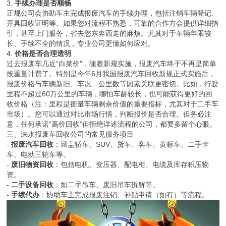
3.
手续办理是否顺畅
正规公司会协助车主完成报废汽车的手续办理，包括注销车辆登记、
开具回收证明等。如果您对流程不熟悉，可靠的合作方会提供详细指
引，甚至上门服务，省去您东奔西走的麻烦。尤其对于车辆年限较
长、手续不全的情况，专业公司更懂如何应对。
4.
价格是否合理透明
过去报废车几近“白菜价”，随着新规实施，报废汽车终于不再是简单
按重量计费了。特别是今年6月我国报废汽车回收新规正式实施后，
报废价格与车辆新旧、车况、公里数等因素关联更密切。比如，行驶
里程不超过60万公里的车辆，哪怕车龄较长，也可能获得更好的回
收价格（注：里程是衡量车辆剩余价值的重要指标，尤其对于二手车
市场）。您可以通过对比市场行情，判断报价是否合理。但务必注
意，任何承诺“高价回收”但拒绝详述流程的公司，都要多留个心眼。
三、涞水报废车回收公司的常见服务项目
-
报废汽车回收
：涵盖轿车、SUV、货车、客车、黄标车、二手卡
车、电动三轮车等。
-
废旧物资回收
：包括电机、变压器、配电柜、电缆及库存积压物
资。
-
二手设备回收
：如二手吊车、废旧吊车拆解等。
-
手续代办
：协助车主完成报废注销、补贴申请（如有）等流程。