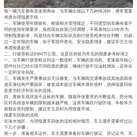
每一辆汽车都有其使用寿命，当车辆出现以下几种情况时，通常需要
考虑办理报废手续：
一、车辆使用年限较长。根据相关管理规定，不同类型的车辆有着不
同的使用年限要求。虽然现在政策已经调整，不再单纯以15年作为
强制报废标准，而是结合车辆实际状况和行驶里程来综合判断，但超
过一定年限的车辆，由于零部件老化、安全隐患增多，建议车主主动
考虑报废处理。
二、行驶里程达到60万公里。这是目前较为常见的报废参考标准之
一。当车辆行驶里程达到这一数值时，车辆的发动机、变速箱等核心
部件往往已经出现不同程度的磨损，继续行驶不仅油耗增加，还存在
一定的安全风险。
三、车辆发生严重事故后无法修复。当车辆因交通事故或其他原因造
成车身结构严重损坏，修复成本超过车辆本身价值时，选择报废回收
是更为经济和安全的选择。
四、黄标车或排放不达标的车辆。随着环保要求的不断提高，部分地
区对高排放车辆的限制越来越严格，这类车辆在行驶区域、年检等方
面都会受到限制，建议车主及时办理报废手续。
报废车回收的流程
在涞水地区，办理报废车回收的流程相对规范，车主通常需要经过以
下几个步骤：
第一步，准备相关证件。车主需要准备好车辆行驶证、登记证书、车