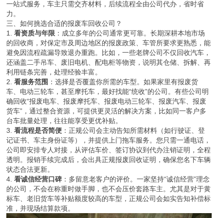
一站式服务，车主只需交齐材料，后续流程全由公司代办，省时省
力。
三、如何挑选合适的报废车回收公司？
1.
看资质与年限
：成立多年的公司通常更可靠。长期深耕本地市场
的回收商，对保定市及周边地区的报废政策、车管所要求更熟悉，能
避免因流程疏漏导致退办重跑。比如，一些老牌公司不仅回收汽车，
还涵盖二手吊车、废旧电机、配电柜等物资，说明其仓储、拆解、再
利用链条完善，处理经验丰富。
2.
看服务范围
：选择是否覆盖你所需的车型。如果家里有报废货
车、电动三轮车，甚至摩托车，最好找能“统收”的公司。有些公司明
确回收“报废电车、报废摩托车、报废电动三轮车、报废汽车、报废
货车”，通过整合资源，可提供更灵活的解决方案，比如同一客户多
台车批量处理，往往能享受更优补贴。
3.
看流程是否简便
：正规公司会主动告知所需材料（如行驶证、登
记证书、车主身份证等），并提供上门拖车服务。您只需一通电话，
公司即安排专人对接，从评估车价、签订协议到代办注销证明，全程
透明。报销手续完成后，会出具正规报废回收证明，确保您名下车辆
状态合法更新。
4.
看诚信经营口碑
：多留意老客户的评价。一家坚持“诚信经营”理念
的公司，不会在称重时做手脚，也不会压价套路车主。尤其是对于黄
标车、老旧货车等补贴额度较高的车型，正规公司会如实告知补偿标
准，并现场结算款项。