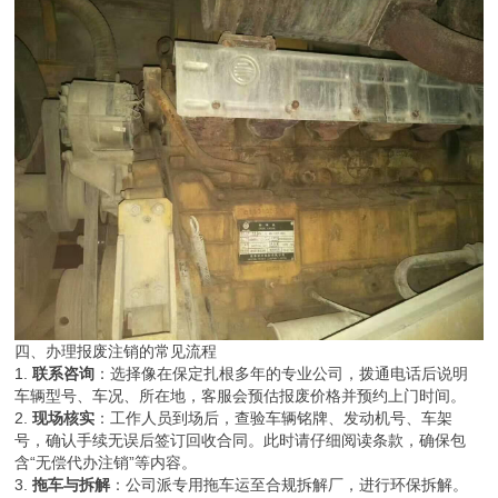
四、办理报废注销的常见流程
1.
联系咨询
：选择像在保定扎根多年的专业公司，拨通电话后说明
车辆型号、车况、所在地，客服会预估报废价格并预约上门时间。
2.
现场核实
：工作人员到场后，查验车辆铭牌、发动机号、车架
号，确认手续无误后签订回收合同。此时请仔细阅读条款，确保包
含“无偿代办注销”等内容。
3.
拖车与拆解
：公司派专用拖车运至合规拆解厂，进行环保拆解。