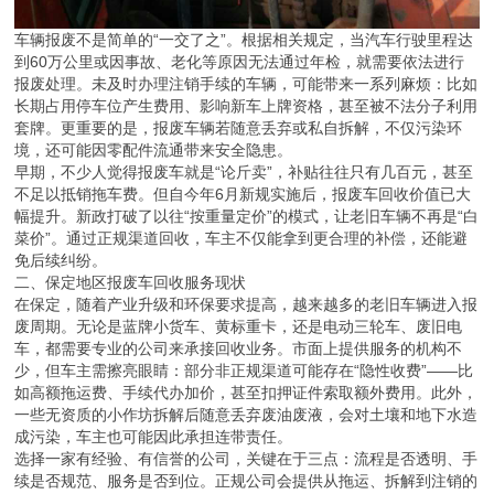
车辆报废不是简单的“一交了之”。根据相关规定，当汽车行驶里程达
到60万公里或因事故、老化等原因无法通过年检，就需要依法进行
报废处理。未及时办理注销手续的车辆，可能带来一系列麻烦：比如
长期占用停车位产生费用、影响新车上牌资格，甚至被不法分子利用
套牌。更重要的是，报废车辆若随意丢弃或私自拆解，不仅污染环
境，还可能因零配件流通带来安全隐患。
早期，不少人觉得报废车就是“论斤卖”，补贴往往只有几百元，甚至
不足以抵销拖车费。但自今年6月新规实施后，报废车回收价值已大
幅提升。新政打破了以往“按重量定价”的模式，让老旧车辆不再是“白
菜价”。通过正规渠道回收，车主不仅能拿到更合理的补偿，还能避
免后续纠纷。
二、保定地区报废车回收服务现状
在保定，随着产业升级和环保要求提高，越来越多的老旧车辆进入报
废周期。无论是蓝牌小货车、黄标重卡，还是电动三轮车、废旧电
车，都需要专业的公司来承接回收业务。市面上提供服务的机构不
少，但车主需擦亮眼睛：部分非正规渠道可能存在“隐性收费”——比
如高额拖运费、手续代办加价，甚至扣押证件索取额外费用。此外，
一些无资质的小作坊拆解后随意丢弃废油废液，会对土壤和地下水造
成污染，车主也可能因此承担连带责任。
选择一家有经验、有信誉的公司，关键在于三点：流程是否透明、手
续是否规范、服务是否到位。正规公司会提供从拖运、拆解到注销的