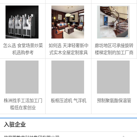
比餐饮家具
怎么选 食堂场景炒菜
如何选 天津轻奢新中
廊坊地区可承接旋转
机选购参考
式实木全屋定制家具
楼梯定制的加工厂商
具备哪些能力
株洲找手工活加工门
板框压滤机 气浮机
预制聚氨酯保温管
槛低在家创业
入驻企业