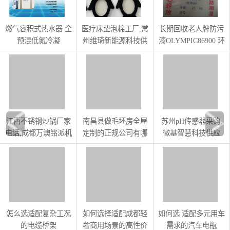
燃气容积式热水器 全
医疗床垫泡棉工厂,常
长期回收老人牌防污
预混低氮冷凝
州维琦新能源科技供
漆OLYMPIC86900 环
99KW400L
应
氧富锌底漆OGY
江西不锈钢炒锅厂家
南昌县做毛坯房全屋
苏州pH传感器采购,
电话,成都万澳铭派机
定制的正规公司有哪
微基智慧科技供应
电设备供应
些
怎么选适配复杂工况
如何选择适配成都轻
如何选 适配多元用车
的电缆桥架
奢商用场景的高性价
需求的汽车电瓶