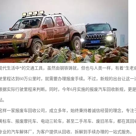
现代生活中*的交通工具，虽然由钢铁铸就，但也与人类一样，有着“生老
行驶里程达到60万公里时，就需要办理报废手续。不过，新规的出台让这
根据实际行驶里程来判断。同时，今年6月实施的报废汽车回收新规，更是
贴。
这样一家报废车回收公司，成立多年，始终秉持着诚信经营的理念，专注
黄标车、报废摩托车、电动三轮车，甚至二手吊车、废旧吊车，都在其回
专业的汽车解体厂，为客户提供从回收、拆解到手续办理的一站式服务。