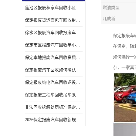
莲池区报废私家车回收小区上门拖车便捷
燃油类型
几成新
保定报废货运面包车回收封闭货车报废销户
徐水区报废汽车回收报废车辆补贴申请流程
保定报废车
保定市区报废汽车回收半小时上门现场估价
在保定，随
如何选择一
保定本地报废汽车回收资质齐全无隐形收费
杂，一家真
保定报废汽车回收如何确认车辆完成销户
保定报废纯电汽车回收退役电池统一处置
保定报废工程车回收吊车泵车挖掘机回收拆解
非法回收拆解处罚标准保定报废车合规提示
2026保定报废汽车回收新规解读车主必看