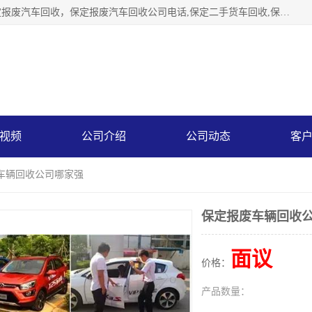
保定辉领再生资源回收有限公司主要经营保定旧车回收，保定报废汽车回收，保定报废汽车回收公司电话,保定二手货车回收,保定黄标车回收, 保定黄标车回收，保定哪里收报废车，保定废旧汽车回收，保定汽车报废手续办理，保定汽车解体厂。将通过采取区域限行促进淘汰、经济补助激励新、加大上路*法处罚、加强达标排放监管等综合措施，对老旧机动车逐步实行末位淘汰，加快老旧机动车淘汰新
视频
公司介绍
公司动态
客
废车辆回收公司哪家强
保定报废车辆回收
面议
价格：
产品数量：