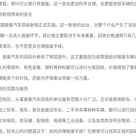
里程，即60万公里引导报废。这一变化更加科学合理，也更能体现车辆的
收新规带来的变化
我国报废汽车回收新规正式实施。这一新规的出台，对整个行业产生了深远
车辆一旦进入报废环节，其价值主要取决于车身重量，回收价格通常只有
里落灰，也不愿意去办理报废手续。
，报废汽车的回收价格有了明显提升。这主要是因为政策鼓励对报废车辆
上的零部件、有色金属、塑料等材料都可以进行分类回收，价值得到了更
辆能卖个好价钱，还能为环保事业贡献一份力量。
收的范围与服务
边地区，从事报废汽车回收的单位服务范围十分广泛。无论是家用轿车、S
动三轮车、电车，甚至是废旧吊车、二手吊车等特种车辆，都可以进行回
比如电机、变压器、配电柜、电缆等工业设备，以及各类库存积压物资、
说，较关心的问题莫过于：如何办理报废手续？在哪里可以找到正规的回