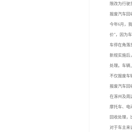
限改为行驶
报废汽车回
今年6月，
价”，因为
车停在角落
新规实施后
处理。车辆
不仅报废车
报废汽车回
在涿州及周
摩托车、电
回收处理，
对于车主来