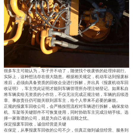
很多车主可能认为，车子开不动了，随便找个收废铁的处理掉就行。
实际上，这种想法存在很大隐患。根据相关规定，机动车达到报废标
准后，必须由具备资质的回收企业进行拆解，并出具《报废机动车回
收证明》，车主凭此证明才能到车辆管理所办理注销登记。如果私自
将车辆卖给无资质的小作坊，不仅无法完成正规注销，车辆的后续违
章、事故责任仍可能关联到原车主，给个人带来不必要的麻烦。
正规的报废车回收公司，会严格按照流程对车辆进行拆解，确保发动
机、车架等关键部件不可恢复使用，同时协助车主完成注销手续。选
择一家靠谱的公司，就是为自己省去后顾之忧。
保定报废车回收，诚信经营是关键
在保定，从事报废车回收的公司不少，但真正做到诚信经营、服务到