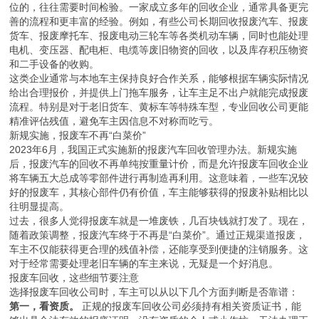
位的，往往需要时间检验。一家成立多年的回收企业，通常具备更完
善的流程和更丰富的经验。例如，有些公司长期回收报废汽车、报废
货车、报废摩托车、报废电动三轮车等各类机动车辆，同时也能处理
电机、变压器、配电柜、电缆等废旧物资的回收，以及库存积压物资
和二手设备的收购。
这类企业通常与本地车主保持良好合作关系，能够根据车辆实际情况
给出合理报价，并提供上门拖车服务，让车主足不出户就能完成报废
流程。特别是对于老旧货车、黄标车等特殊车型，专业回收公司更能
精准评估残值，避免车主因信息不对称而吃亏。
新规实施，报废车不再“白菜价”
2023年6月，我国正式实施新的报废汽车回收管理办法。新规实施
后，报废汽车的回收不再单纯按重量计价，而是允许报废车回收企业
将车辆五大总成等零部件进行再制造再利用。这意味着，一些车况较
好的报废车，其核心部件仍有价值，车主能够获得的报废补贴相比以
往明显提高。
过去，很多人觉得报废车就是一堆废铁，几百块钱就打发了。现在，
随着政策调整，报废汽车终于不再是“白菜价”。通过正规渠道报废，
车主不仅能获得更合理的残值补偿，还能享受到便捷的注销服务。这
对于经常需要处理老旧车辆的车主来说，无疑是一个好消息。
报废车回收，这些细节要注意
选择报废车回收公司时，车主可以从以下几个方面判断是否靠谱：
第一，看资质。
正规的报废车回收公司必须持有相关资质证书，能