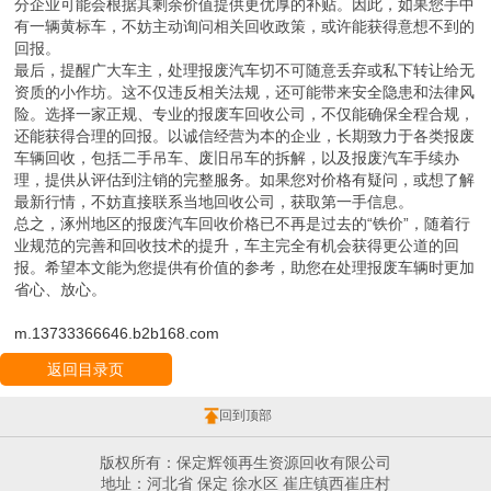
分企业可能会根据其剩余价值提供更优厚的补贴。因此，如果您手中
有一辆黄标车，不妨主动询问相关回收政策，或许能获得意想不到的
回报。
最后，提醒广大车主，处理报废汽车切不可随意丢弃或私下转让给无
资质的小作坊。这不仅违反相关法规，还可能带来安全隐患和法律风
险。选择一家正规、专业的报废车回收公司，不仅能确保全程合规，
还能获得合理的回报。以诚信经营为本的企业，长期致力于各类报废
车辆回收，包括二手吊车、废旧吊车的拆解，以及报废汽车手续办
理，提供从评估到注销的完整服务。如果您对价格有疑问，或想了解
最新行情，不妨直接联系当地回收公司，获取第一手信息。
总之，涿州地区的报废汽车回收价格已不再是过去的“铁价”，随着行
业规范的完善和回收技术的提升，车主完全有机会获得更公道的回
报。希望本文能为您提供有价值的参考，助您在处理报废车辆时更加
省心、放心。
m.13733366646.b2b168.com
返回目录页
回到顶部
版权所有：保定辉领再生资源回收有限公司
地址：河北省 保定 徐水区 崔庄镇西崔庄村