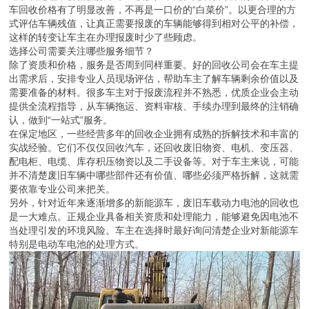
车回收价格有了明显改善，不再是一口价的“白菜价”。以更合理的方
式评估车辆残值，让真正需要报废的车辆能够得到相对公平的补偿，
这样的转变让车主在办理报废时少了些顾虑。
选择公司需要关注哪些服务细节？
除了资质和价格，服务是否周到同样重要。好的回收公司会在车主提
出需求后，安排专业人员现场评估，帮助车主了解车辆剩余价值以及
需要准备的材料。很多车主对于报废流程并不熟悉，优质企业会主动
提供全流程指导，从车辆拖运、资料审核、手续办理到最终的注销确
认，做到“一站式”服务。
在保定地区，一些经营多年的回收企业拥有成熟的拆解技术和丰富的
实战经验。它们不仅仅回收汽车，还回收废旧物资、电机、变压器、
配电柜、电缆、库存积压物资以及二手设备等。对于车主来说，可能
并不清楚废旧车辆中哪些部件还有价值、哪些必须严格拆解，这就需
要依靠专业公司来把关。
另外，针对近年来逐渐增多的新能源车，废旧车载动力电池的回收也
是一大难点。正规企业具备相关资质和处理能力，能够避免因电池不
当处理引发的环境风险。车主在选择时最好询问清楚企业对新能源车
特别是电动车电池的处理方式。