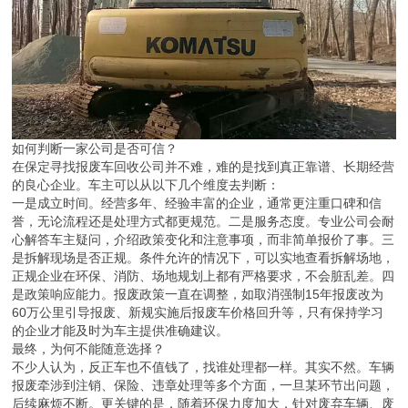
如何判断一家公司是否可信？
在保定寻找报废车回收公司并不难，难的是找到真正靠谱、长期经营
的良心企业。车主可以从以下几个维度去判断：
一是成立时间。经营多年、经验丰富的企业，通常更注重口碑和信
誉，无论流程还是处理方式都更规范。二是服务态度。专业公司会耐
心解答车主疑问，介绍政策变化和注意事项，而非简单报价了事。三
是拆解现场是否正规。条件允许的情况下，可以实地查看拆解场地，
正规企业在环保、消防、场地规划上都有严格要求，不会脏乱差。四
是政策响应能力。报废政策一直在调整，如取消强制15年报废改为
60万公里引导报废、新规实施后报废车价格回升等，只有保持学习
的企业才能及时为车主提供准确建议。
最终，为何不能随意选择？
不少人认为，反正车也不值钱了，找谁处理都一样。其实不然。车辆
报废牵涉到注销、保险、违章处理等多个方面，一旦某环节出问题，
后续麻烦不断。更关键的是，随着环保力度加大，针对废弃车辆、废