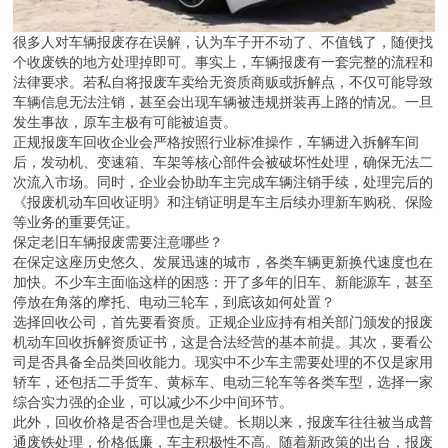
很多人对车辆报废存在误解，认为车子开不动了、不值钱了，随便找
个收废铁的地方处理掉即可。事实上，车辆报废有一套完整的流程和
法律要求。若私自将报废车卖给无资质商贩或拆解点，不仅可能导致
车辆信息无法注销，甚至会出现车辆被违规拼装再上路的情况。一旦
发生事故，原车主极有可能被追责。
正规报废车回收企业会严格按照行业标准操作，车辆进入拆解车间
后，发动机、变速箱、车架等核心部件会被破坏性处理，确保无法二
次流入市场。同时，企业会协助车主完成车辆注销手续，处理完后的
《报废机动车回收证明》和注销证明是车主后续办理新车购税、保险
等业务的重要凭证。
保定老旧车辆报废需要注意哪些？
在保定这座历史悠久、发展迅速的城市，各类车辆更新换代速度也在
加快。不少车主面临这样的困惑：开了多年的旧车、新能源车，甚至
停放在角落的摩托、电动三轮车，到底该如何处置？
选择回收公司，首先要看资质。正规企业应持有相关部门颁发的报废
机动车回收拆解资质证书，这是合法经营的基本前提。其次，要看公
司是否具备全品类回收能力。现实中不少车主需要处理的不仅是家用
轿车，还包括二手货车、黄标车、电动三轮车等各类车型，选择一家
综合实力强的企业，可以减少不少中间环节。
此外，回收价格是否合理也是关键。长期以来，报废车往往被当成普
通废铁处理，价格低廉，车主积极性不高。随着新政策的出台，报废