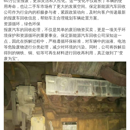
60万公里报废，更加灵活和人性化。这一变化不仅延长了车辆的使
用寿命，也让二手车市场有了更大的发展空间。保定新能源汽车回收
公司作为行业内的积极参与者，紧跟政策动向，及时向客户传递最新
的报废车回收信息，帮助车主合理规划车辆处置方案。
资源循环，绿色环保
报废汽车的回收处理，不仅是简单的废旧物资买卖，更是一项关乎环
境保护和资源循环的重要事业。保定新能源汽车回收公司深知这一
点，因此在拆解过程中，严格遵循环保标准，对车辆中的油液、电池
等危险废物进行分类处理，减少对环境的污染。同时，公司将拆解后
得到的钢铁、铜、铝等可再生材料进行回收再利用，真正做到了“变
废为宝”。