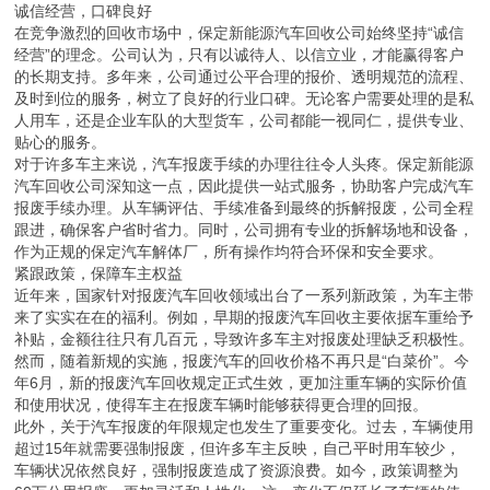
诚信经营，口碑良好
在竞争激烈的回收市场中，保定新能源汽车回收公司始终坚持“诚信
经营”的理念。公司认为，只有以诚待人、以信立业，才能赢得客户
的长期支持。多年来，公司通过公平合理的报价、透明规范的流程、
及时到位的服务，树立了良好的行业口碑。无论客户需要处理的是私
人用车，还是企业车队的大型货车，公司都能一视同仁，提供专业、
贴心的服务。
对于许多车主来说，汽车报废手续的办理往往令人头疼。保定新能源
汽车回收公司深知这一点，因此提供一站式服务，协助客户完成汽车
报废手续办理。从车辆评估、手续准备到最终的拆解报废，公司全程
跟进，确保客户省时省力。同时，公司拥有专业的拆解场地和设备，
作为正规的保定汽车解体厂，所有操作均符合环保和安全要求。
紧跟政策，保障车主权益
近年来，国家针对报废汽车回收领域出台了一系列新政策，为车主带
来了实实在在的福利。例如，早期的报废汽车回收主要依据车重给予
补贴，金额往往只有几百元，导致许多车主对报废处理缺乏积极性。
然而，随着新规的实施，报废汽车的回收价格不再只是“白菜价”。今
年6月，新的报废汽车回收规定正式生效，更加注重车辆的实际价值
和使用状况，使得车主在报废车辆时能够获得更合理的回报。
此外，关于汽车报废的年限规定也发生了重要变化。过去，车辆使用
超过15年就需要强制报废，但许多车主反映，自己平时用车较少，
车辆状况依然良好，强制报废造成了资源浪费。如今，政策调整为