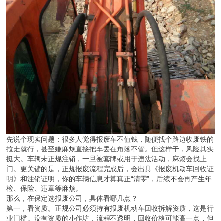
先说个现实问题：很多人觉得报废车不值钱，随便找个路边收废铁的
拉走就行，甚至嫌麻烦直接把车丢在角落不管。但这样干，风险其实
挺大。车辆未正规注销，一旦被套牌或用于违法活动，麻烦会找上
门。更关键的是，正规报废流程完成后，会出具《报废机动车回收证
明》和注销证明，你的车辆信息才算真正“清零”，后续不会再产生年
检、保险、违章等麻烦。
那么，在保定选报废公司，具体看哪几点？
第一，看资质。正规公司必须持有报废机动车回收拆解资质，这是行
业门槛。没有资质的小作坊，流程不透明，回收价格可能高一点，但