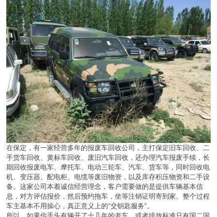
在保定，有一家经营多年的报废车回收公司，主打保定旧车回收、二
手货车回收、黄标车回收、废旧汽车回收，还办理汽车报废手续，长
期回收报废电车、摩托车、电动三轮车、汽车、货车等，同时回收电
机、变压器、配电柜、电缆等废旧物资，以及库存积压物资和二手设
备。这家公司本着诚信经营理念，客户需要做的是提供车辆基本信
息，对方评估报价，然后预约拖车，坐等注销证明寄到家。整个过程
车主基本不用操心，真正意义上的“交钥匙服务”。
所以，如果你手头有辆开了十几年的老车，或者排放标准只有国二国