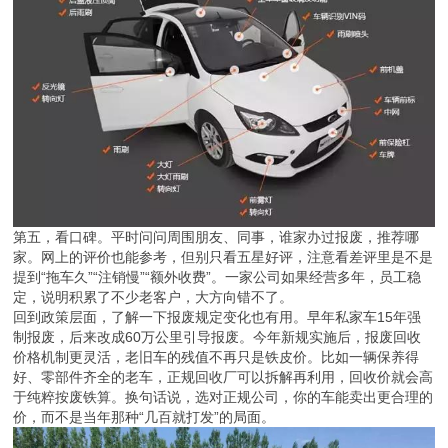
第五，看口碑。平时问问周围朋友、同事，谁家办过报废，推荐哪
家。网上的评价也能参考，但别只看五星好评，注意看差评里是不是
提到“拖车久”“注销慢”“额外收费”。一家公司如果经营多年，员工稳
定，说明积累了不少老客户，大方向错不了。
回到政策层面，了解一下报废规定变化也有用。早年私家车15年强
制报废，后来改成60万公里引导报废。今年新规实施后，报废回收
价格机制更灵活，老旧车的残值不再只是铁皮价。比如一辆保养得
好、零部件齐全的老车，正规回收厂可以拆解再利用，回收价就会高
于纯粹按废铁算。换句话说，选对正规公司，你的车能卖出更合理的
价，而不是当年那种“几百就打发”的局面。