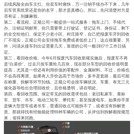
后续风险全由车主扛。你卖车时痛快，万一注销手续办不下来，几年
后车管系统里还是你的名字，那才是真糟心。所以，先问清楚对方是
否有证，别嫌麻烦。
第二，看流程。正规公司一般提供一站式服务：拖车上门、手续代
办、注销证明邮寄。你只需要带上行驶证、登记证书、身份证，剩下
的全交给他们。保定不少老小区、村庄路窄，自己把报废车开到回收
厂不现实，正规公司会安排拖车免费或者低价上门，这点很重要。另
外，问清从接车到出证需要几天，靠谱的公司一般3到7个工作日搞
定。
第三，看回收价格。今年6月报废汽车回收新规实施后，报废车不再
是“白菜价”。过去只按车重给几百块，现在部分车型的回收价值明显
提高，尤其是一些还有利用价值的零配件、金属材料。不过，价格也
不会高得离谱。如果有人开价远高于市场价，多半是套路，最后可能
在称重、拆解等环节扣钱。正规公司会按车辆状况、车重、有无三元
催化器等给出合理回收价，且价格透明，讲在明处。
第四，看回收范围。保定常见的回收需求包括：老旧私家车、黄标
车、货车、吊车、电动三轮车、摩托车，甚至报废电车。如果你手里
是辆大型货车或者吊车，普通回收点可能拆不了，或者没有拆解资
质。那就得找有经验能处理特种车辆的公司，从评估到拆解都按规范
来，省得来回跑。