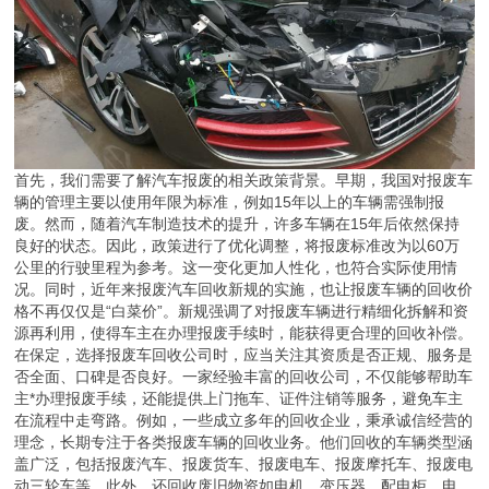
首先，我们需要了解汽车报废的相关政策背景。早期，我国对报废车
辆的管理主要以使用年限为标准，例如15年以上的车辆需强制报
废。然而，随着汽车制造技术的提升，许多车辆在15年后依然保持
良好的状态。因此，政策进行了优化调整，将报废标准改为以60万
公里的行驶里程为参考。这一变化更加人性化，也符合实际使用情
况。同时，近年来报废汽车回收新规的实施，也让报废车辆的回收价
格不再仅仅是“白菜价”。新规强调了对报废车辆进行精细化拆解和资
源再利用，使得车主在办理报废手续时，能获得更合理的回收补偿。
在保定，选择报废车回收公司时，应当关注其资质是否正规、服务是
否全面、口碑是否良好。一家经验丰富的回收公司，不仅能够帮助车
主*办理报废手续，还能提供上门拖车、证件注销等服务，避免车主
在流程中走弯路。例如，一些成立多年的回收企业，秉承诚信经营的
理念，长期专注于各类报废车辆的回收业务。他们回收的车辆类型涵
盖广泛，包括报废汽车、报废货车、报废电车、报废摩托车、报废电
动三轮车等。此外，还回收废旧物资如电机、变压器、配电柜、电