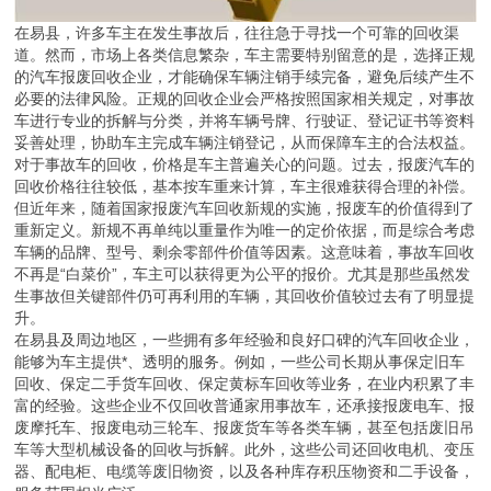
在易县，许多车主在发生事故后，往往急于寻找一个可靠的回收渠
道。然而，市场上各类信息繁杂，车主需要特别留意的是，选择正规
的汽车报废回收企业，才能确保车辆注销手续完备，避免后续产生不
必要的法律风险。正规的回收企业会严格按照国家相关规定，对事故
车进行专业的拆解与分类，并将车辆号牌、行驶证、登记证书等资料
妥善处理，协助车主完成车辆注销登记，从而保障车主的合法权益。
对于事故车的回收，价格是车主普遍关心的问题。过去，报废汽车的
回收价格往往较低，基本按车重来计算，车主很难获得合理的补偿。
但近年来，随着国家报废汽车回收新规的实施，报废车的价值得到了
重新定义。新规不再单纯以重量作为唯一的定价依据，而是综合考虑
车辆的品牌、型号、剩余零部件价值等因素。这意味着，事故车回收
不再是“白菜价”，车主可以获得更为公平的报价。尤其是那些虽然发
生事故但关键部件仍可再利用的车辆，其回收价值较过去有了明显提
升。
在易县及周边地区，一些拥有多年经验和良好口碑的汽车回收企业，
能够为车主提供*、透明的服务。例如，一些公司长期从事保定旧车
回收、保定二手货车回收、保定黄标车回收等业务，在业内积累了丰
富的经验。这些企业不仅回收普通家用事故车，还承接报废电车、报
废摩托车、报废电动三轮车、报废货车等各类车辆，甚至包括废旧吊
车等大型机械设备的回收与拆解。此外，这些公司还回收电机、变压
器、配电柜、电缆等废旧物资，以及各种库存积压物资和二手设备，