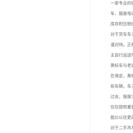
一家专业的
车、报废电
库存积压物
对于货车车
谨对待。正
主自行运送
黄标车与老
在保定，黄
些车辆，车
过去，报废
仅仅按照重
能比以往更
对于二手吊