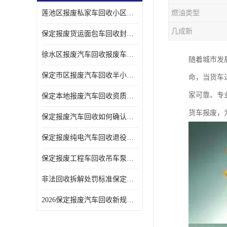
莲池区报废私家车回收小区上门拖车便捷
燃油类型
几成新
保定报废货运面包车回收封闭货车报废销户
徐水区报废汽车回收报废车辆补贴申请流程
随着城市发
保定市区报废汽车回收半小时上门现场估价
命，当货车
家可靠、专
保定本地报废汽车回收资质齐全无隐形收费
货车报废，
保定报废汽车回收如何确认车辆完成销户
保定报废纯电汽车回收退役电池统一处置
保定报废工程车回收吊车泵车挖掘机回收拆解
非法回收拆解处罚标准保定报废车合规提示
2026保定报废汽车回收新规解读车主必看