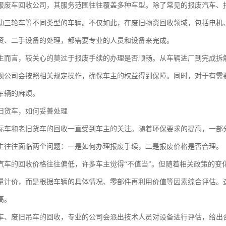
报废车回收公司，其服务范围往往覆盖多种车型。除了常见的报废汽车、
动三轮车等不同类型的车辆。不仅如此，在废旧物资回收领域，包括电机
资、二手设备的处理，都需要专业的人员和设备来完成。
主而言，较关心的莫过于报废手续的办理是否顺畅。从车辆进厂到完成拆
规公司会按照相关规定操作，确保车主的权益得到保障。同时，对于有需
车辆的麻烦。
旧货车，如何妥善处理
标车和老旧货车的回收一直受到车主的关注。随着环保要求的提高，一部
主往往面临两个问题：一是如何办理报废手续，二是报废价格是否合理。
汽车的回收价格往往偏低，许多车主觉得“不值当”。但随着相关政策的变
量计价，而是根据车辆的具体情况、零部件再利用价值等因素综合评估。
高。
车、废旧吊车的回收，专业的公司会派出技术人员对设备进行评估，给出