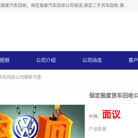
保定辉领再生资源回收有限公司主要经营保定旧车回收，保定报废汽车回收，保定报废汽车回收公司电话,保定二手货车回收,保定黄标车回收, 保定黄标车回收，保定哪里收报废车，保定废旧汽车回收，保定汽车报废手续办理，保定汽车解体厂。将通过采取区域限行促进淘汰、经济补助激励新、加大上路*法处罚、加强达标排放监管等综合措施，对老旧机动车逐步实行末位淘汰，加快老旧机动车淘汰新
视频
公司介绍
公司动态
客
废货车回收公司哪家可靠
保定报废货车回收
面议
价格：
产品数量：