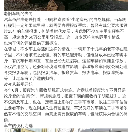
老旧车辆的去向
汽车虽然由钢铁打造，但同样遵循着“生老病死”的自然规律。当车辆
行驶到一定年限或里程，就需要办理报废手续。曾经有规定要求服役
过15年的车辆报废，但随着时代发展，考虑到不少车主用车频率不
高，规定改为60万公里引导报废。这一改变既符合实际用车情况，
也为车辆的评估提供了新标准。
在蓉城，不少车主会遇到这样的情况：一辆开了十几年的老车停在院
子里，不知道该怎么处理。有的车还能开动，但维修成本已经车辆本
身；有的车长期闲置，甚至已经无法启动。这些车辆如果随意停放，
不仅占用空间，还会对环境造成潜在影响。蓉城报废车回收公司处理
各类报废车辆，包括报废汽车、报废货车、报废电车、报废摩托车
等，让老车有了合适的归宿。
改变从新规开始
今年6月，报废汽车回收新规正式实施。这意味着报废汽车不再只是
论斤卖的“白菜价”。新规实施后，报废车辆的回收有了明显提升。这
不仅惠及车主，也在一定程度上影响了二手车市场。以往二手车估价
主要看车龄，现在则加关注行驶里程。车况良好的车辆在二手市场依
然有不错的交易空间，而真正需要报废的车辆，也能获得为合理的补
偿。
车主的便利之选