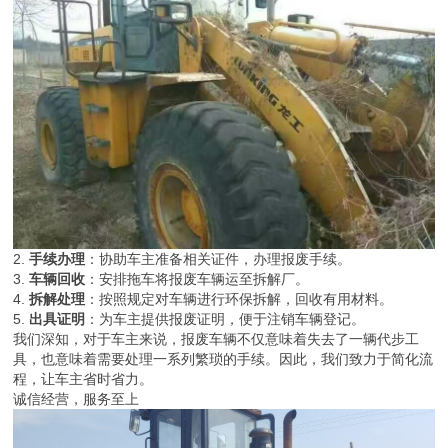
2.
手续办理
：协助车主准备相关证件，办理报废手续。
3.
车辆回收
：安排拖车将报废车辆运至拆解厂。
4.
拆解处理
：按照规定对车辆进行环保拆解，回收有用材料。
5.
出具证明
：为车主提供报废证明，便于注销车辆登记。
我们深知，对于车主来说，报废车辆不仅意味着失去了一辆代步工
具，也意味着需要处理一系列繁琐的手续。因此，我们致力于简化流
程，让车主省时省力。
诚信经营，服务至上