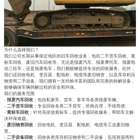
为什么选择我们？
我们公司长期从事保定地区的旧车回收业务，包括二手货车回收、黄
标车回收、废旧汽车回收等。无论是报废汽车、报废摩托车、报废电
动三轮车，还是报废电车，我们都能够提供专业的回收服务。此外，
我们还回收电机、变压器、配电柜、电缆等废旧物资，以及库存积压
物资和二手设备。我们拥有一支经验丰富的团队和完善的拆解设备，
能够确保车辆拆解过程的安全和环保。
我们的服务范围
-
报废汽车回收
：包括私家车、货车、客车等各类报废车辆。
-
二手货车回收
：专业回收各类二手货车，价格合理，手续简便。
-
黄标车回收
：针对高排放黄标车，提供专项回收服务，帮助车主解
决环保难题。
-
废旧物资回收
：回收电机、变压器、配电柜、电缆等工业废旧物
资。
-
二手设备回收
：回收各类库存积压物资和二手设备，实现资源再利