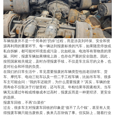
车辆报废并不是一个简单的“扔掉”过程，而是涉及到环保、安全和资
源再利用的重要环节。每一辆达到报废标准的汽车，如果随意停放或
私自拆解，都可能对环境造成污染，比如机油、电池等有害物质的泄
漏。同时，报废车辆如果继续上路，也存在严重的安全隐患。因此，
按照国家相关规定，及时办理报废手续，不仅是车主应尽的义务，也
是对社会和环境的负责。
在我们的日常生活中，常见需要报废的车辆类型包括老旧轿车、货
车、摩托车、电动三轮车以及一些二手工程车辆，比如吊车等。很多
车主可能会问：“我的车还能开，为什么需要报废？”其实，车辆的使
用寿命不仅取决于行驶里程，还与车况、年检结果等因素相关。当车
辆无法通过年检或维修成本过高时，报废反而是一种更经济、更安全
的选择。
报废车回收，不再“白菜价”
过去，很多车主对报废车回收的印象是“值不了几个钱”，甚至有人觉
得报废车辆只能当废铁卖，换来几百块钱了事。但实际上，随着行业