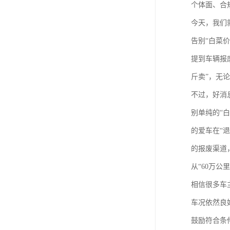
个体面、合
今天，我们
告别“白菜
提到车辆报
斤卖”，无
不过，好消
别单纯的“
的爱车在“
的报废渠道
从“60万公
相信很多车
车况依然良
鼓励符合条