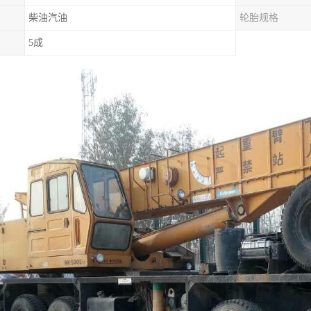
柴油汽油
轮胎规格
5成