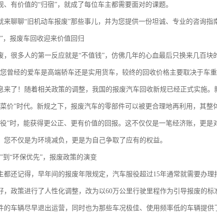
规、有价值的“归宿”，就成了每位车主都需要面对的课题。
就来聊聊“旧机动车报废”那些事儿，并为您提供一份坦诚、专业的咨询指
价”，报废车回收迎来价值回归
废，很多人的第一反应就是“不值钱”，仿佛几年的心血最后只换来几百块
论您曾经的爱车是高端轿车还是实用货车，较终的回收价格主要取决于车
息来了！随着相关政策的调整，我国的报废汽车回收新规已经正式实施。
白菜价”时代。新规之下，报废汽车的零部件可以被更合理地再利用，其整
退役”时，能获得更公正、更有价值的回报。这不仅仅是一笔经济账，更是
，您不仅是为环境减负，更是为自己争取了应有的权益。
里”到“环保优先”，报废政策的演变
主都还记得，早年间的报废年限规定，汽车服役超过15年通常就需要办理
好，政策进行了人性化调整，改为以60万公里行驶里程作为引导报废的标
件的车辆尽早退出运营，同时也为那些车况极佳、使用频率低的车辆提供