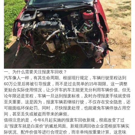
一、为什么需要关注报废车回收？
汽车像人一样，有其生命周期。根据现行规定，车辆行驶里程达到
60万公里后将被引导报废，而不是过去简单的15年期限。这一调整
更贴合实际使用情况，让少开车的车主能更充分利用车辆价值。但无
论年限还是里程，车辆一旦达到报废标准，及时办理报废手续就变得
至关重要。这是因为，报废车辆若继续行驶，不仅存在安全隐患，还
可能面临环保处罚。同时，尽快报废处理，也能避免车辆停放占用空
间，甚至丢失或被盗而带来的麻烦。
值得注意的是，今年6月起实施的报废车回收新规，彻底改变了过
去“报废车就是白菜价”的尴尬局面。新规强调回收企业需根据车辆实
际状况、配件价值等进行合理定价，而非单纯按重量计算。这意味