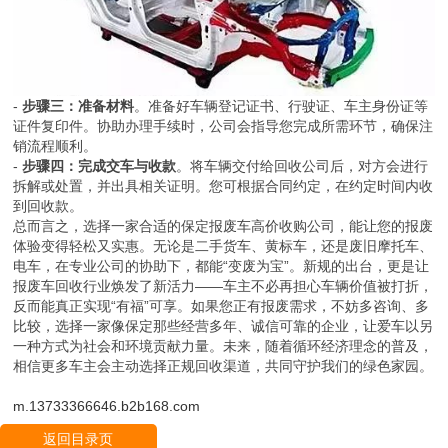
-
步骤三：准备材料
。准备好车辆登记证书、行驶证、车主身份证等
证件复印件。协助办理手续时，公司会指导您完成所需环节，确保注
销流程顺利。
-
步骤四：完成交车与收款
。将车辆交付给回收公司后，对方会进行
拆解或处置，并出具相关证明。您可根据合同约定，在约定时间内收
到回收款。
总而言之，选择一家合适的保定报废车高价收购公司，能让您的报废
体验变得轻松又实惠。无论是二手货车、黄标车，还是废旧摩托车、
电车，在专业公司的协助下，都能“变废为宝”。新规的出台，更是让
报废车回收行业焕发了新活力——车主不必再担心车辆价值被打折，
反而能真正实现“有福”可享。如果您正有报废需求，不妨多咨询、多
比较，选择一家像保定那些经营多年、诚信可靠的企业，让爱车以另
一种方式为社会和环境贡献力量。未来，随着循环经济理念的普及，
相信更多车主会主动选择正规回收渠道，共同守护我们的绿色家园。
m.13733366646.b2b168.com
返回目录页