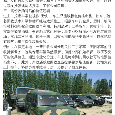
易、及时付款和贴心服务，积累了不少回头客和推荐客户。您可以通
过亲友推荐或网络搜索，了解公司口碑。
三、高价收购背后的价值逻辑
过去，报废车常被视作“废铁”，车主只能以极低价格出售。如今，随
着回收技术升级和循环经济政策推进，报废车中的金属、塑料、玻璃
等材料都能被高效回收再利用。特别是对于二手货车、黄标车等，其
零部件如发动机、变速箱若状态良好，经专业拆解后还可发往维修市
场，实现二次利用。这样一来，回收公司能获得更高利润，自然也就
有底气为车主提供高价收购。
例如，在保定本地，一些回收公司长期关注二手吊车、废旧吊车的回
收拆解业务，这类专用车辆虽然报废，但部分部件如吊臂、液压系统
可能仍具价值。通过专业化分拣，车主最终拿到的回收款可能比预估
高出不少。此外，新政还鼓励回收企业提供更多增值服务，比如免费
上门拖车、协助办理手续等，进一步提升了报废体验。