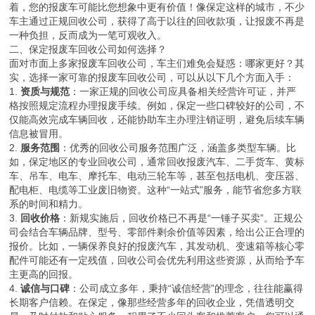
着，您的报废车可能比您想象中更有价值！像保定这样的城市，不少
车主通过正规回收公司，获得了高于以往的回收款项，让报废不再是
一种负担，反而成为一笔可观收入。
二、保定报废车回收公司如何选择？
面对市面上多家报废车回收公司，车主们难免会疑惑：哪家更好？其
实，选择一家可靠的报废车回收公司，可以从以下几个方面入手：
1.
资质与规范
：一家正规的回收公司应具备相关经营许可证，并严
格按照规定流程办理报废手续。例如，保定一些口碑较好的公司，不
仅能高效完成车辆回收，还能协助车主办理注销证明，避免后续车辆
信息被冒用。
2.
服务范围
：优秀的回收公司服务范围广泛，涵盖多类型车辆。比
如，保定地区的专业回收公司，通常回收报废汽车、二手货车、黄标
车、吊车、电车、摩托车、电动三轮车等，甚至包括电机、变压器、
配电柜、电缆等工业废旧物资。这种“一站式”服务，能节省您多方联
系的时间和精力。
3.
回收价格
：新规实施后，回收价格已不再是“一锤子买卖”。正规公
司会结合车辆品牌、型号、零部件剩余价值等因素，给出公正合理的
报价。比如，一辆保养良好的报废汽车，其发动机、变速箱等核心零
配件可能还有一定残值，回收公司会优先利用这些资源，从而给予车
主更高的回报。
4.
诚信与口碑
：公司成立多年，秉持“诚信经营”的理念，往往能赢得
长期客户信赖。在保定，像那些经营多年的回收企业，凭借透明交