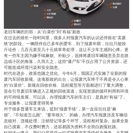
老旧车辆的归宿：从“白菜价”到“有福”新政
在过去的很长一段时间里，很多人对报废汽车的认识还停留在“卖废
铁”的阶段。一辆陪伴自己多年的爱车，到了报废年限，往往只能按
斤论价，几百元甚至几十元就草草处理，这让不少车主感到心疼。更
有一些车主因为嫌手续麻烦、补贴少，选择将废旧车辆随意丢弃在路
边或小区的角落，久而久之，这些“僵尸车”不仅占用了公共资源，还
可能造成环境污染和安全隐患。
时代在进步，政策也随之优化。今年6月，我国正式实施了全新的报
废汽车回收新规。这项新政的出台，让报废汽车终于不再是令人心寒
的“白菜价”。新规在回收价格、流程规范等方面都进行了重大调整，
旨在引导废旧车辆进入正规的回收渠道，实现资源的循环利用和环境
的可持续发展。可以说，办理报废汽车的车主们，是真的“有福”了。
专业服务，让报废变得简单
对于很多普通车主来说，提到“报废手续”，第一反应往往是“麻
烦”、“不知道怎么跑”、“要等很久”。的确，办理汽车报废涉及车辆信
息核对、违规处理、注销登记等多个环节，流程相对复杂。如果全靠
自己摸索，不仅费时费力，还容易因为资料不全而白跑冤枉路。
针对这一痛点，我们公司提供一站式报废汽车手续代办服务。从车辆