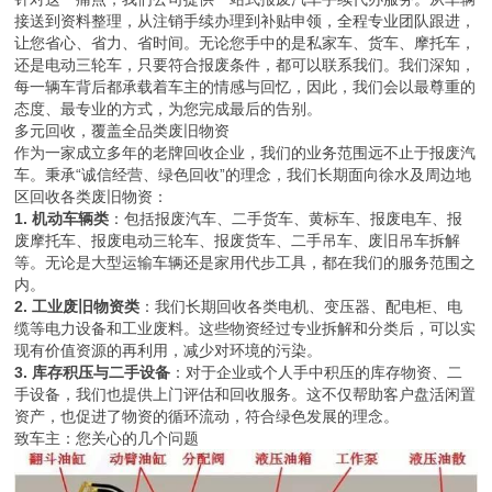
接送到资料整理，从注销手续办理到补贴申领，全程专业团队跟进，
让您省心、省力、省时间。无论您手中的是私家车、货车、摩托车，
还是电动三轮车，只要符合报废条件，都可以联系我们。我们深知，
每一辆车背后都承载着车主的情感与回忆，因此，我们会以最尊重的
态度、最专业的方式，为您完成最后的告别。
多元回收，覆盖全品类废旧物资
作为一家成立多年的老牌回收企业，我们的业务范围远不止于报废汽
车。秉承“诚信经营、绿色回收”的理念，我们长期面向徐水及周边地
区回收各类废旧物资：
1. 机动车辆类
：包括报废汽车、二手货车、黄标车、报废电车、报
废摩托车、报废电动三轮车、报废货车、二手吊车、废旧吊车拆解
等。无论是大型运输车辆还是家用代步工具，都在我们的服务范围之
内。
2. 工业废旧物资类
：我们长期回收各类电机、变压器、配电柜、电
缆等电力设备和工业废料。这些物资经过专业拆解和分类后，可以实
现有价值资源的再利用，减少对环境的污染。
3. 库存积压与二手设备
：对于企业或个人手中积压的库存物资、二
手设备，我们也提供上门评估和回收服务。这不仅帮助客户盘活闲置
资产，也促进了物资的循环流动，符合绿色发展的理念。
致车主：您关心的几个问题