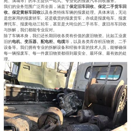
苑、满城等）的车主提供一站式、专业化的报废汽车回收服务。
我们的业务范围广泛而全面，涵盖了
保定旧车回收、保定二手货车回
收、保定黄标车回收
以及各类特殊车辆的报废处理。具体来说，无论
是您家用的报废轿车、还是载货的报废货车，亦或是报废电车、报废
摩托车、报废电动三轮车，甚至是大吨位的二手吊车、废旧吊车回收
与拆解，我们都能专业应对。
除了车辆本身，我们还长期回收各类有价值的废旧物资。比如工业废
旧的
电机、变压器、配电柜、电缆
等，以及各类库存积压物资、二手
设备等。我们拥有专业的拆解设备和经验丰富的技术人员，能够确保
每一辆报废车、每一件废旧物资都得到最安全、最环保、最有效的处
理。