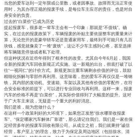
当您的爱车达到一定年限或公里数，或者因事故、故障而无法正常使
用时，为其办理正规的报废手续，是每位车主应尽的责任，也是对自
身安全的负责。
过去的“白菜价”已成为历史
提起报废车，很多老一辈车主会有一个印象：那就是“不值钱”。确
实，在过去的报废政策下，车辆报废的补贴主要依据整车的重量来计
算，无论您开的是豪华轿车还是普通家用车，最终到手可能只有几百
块钱，感觉就像卖了一堆“废铁”，这让不少车主感到心疼，甚至选择
将车辆随意停放或者私下处理。
但这种状况在近些年得到了根本性的改变。尤其自今年6月起，我国
全新的报废汽车回收新规正式实施。这一新规的出台，彻底打破了以
往“一视同仁”的计价方式。新规更加注重车辆剩余价值的评估，鼓励
精细化拆解与零部件再利用。这意味着，您的爱车不再仅仅是一堆钢
铁，其内部的发动机、变速箱、车架以及其他有价值的零配件，在符
合安全标准的前提下，可以进行专业回收与再利用。这样一来，报废
汽车的价格不再是“白菜价”，其实际价值得到了大幅度的提升。这对
于广大车主来说，无疑是一个重大的利好消息。
我们是谁，能为您做什么？
在这样一个政策利好的大环境下，如果您正发愁“徐水哪里收报废
车”、“保定哪家汽车解体厂靠谱”，那么请记住我们。我们是一家在保
定经营多年的报废车回收有限公司。从成立之初，我们就秉持“诚信
经营，客户至上”的理念，致力于为保定及周边地区（包括徐水、清