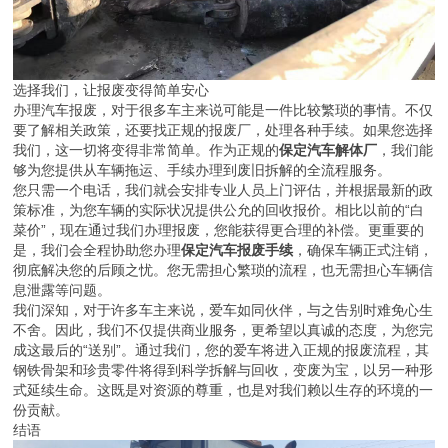
选择我们，让报废变得简单安心
办理汽车报废，对于很多车主来说可能是一件比较繁琐的事情。不仅
要了解相关政策，还要找正规的报废厂，处理各种手续。如果您选择
我们，这一切将变得非常简单。作为正规的
保定汽车解体厂
，我们能
够为您提供从车辆拖运、手续办理到废旧拆解的全流程服务。
您只需一个电话，我们就会安排专业人员上门评估，并根据最新的政
策标准，为您车辆的实际状况提供公允的回收报价。相比以前的“白
菜价”，现在通过我们办理报废，您能获得更合理的补偿。更重要的
是，我们会全程协助您办理
保定汽车报废手续
，确保车辆正式注销，
彻底解决您的后顾之忧。您无需担心繁琐的流程，也无需担心车辆信
息泄露等问题。
我们深知，对于许多车主来说，爱车如同伙伴，与之告别时难免心生
不舍。因此，我们不仅提供商业服务，更希望以真诚的态度，为您完
成这最后的“送别”。通过我们，您的爱车将进入正规的报废流程，其
钢铁骨架和珍贵零件将得到科学拆解与回收，变废为宝，以另一种形
式延续生命。这既是对资源的尊重，也是对我们赖以生存的环境的一
份贡献。
结语