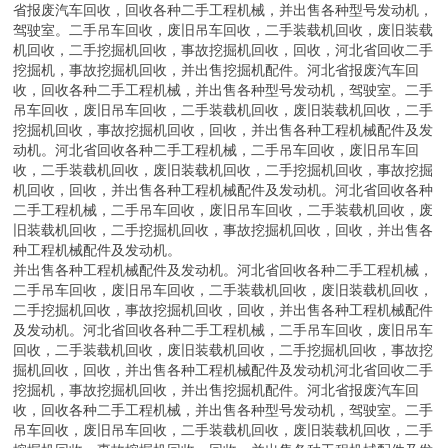
省报废汽车回收，回收各种二手工程机械，并出售各种型号发动机，
驾驶室。二手吊车回收，废旧吊车回收，二手装载机回收，废旧装载
机回收，二手挖掘机回收，事故挖掘机回收，回收，河北省回收二手
挖掘机，事故挖掘机回收，并出售挖掘机配件。河北省报废汽车回
收，回收各种二手工程机械，并出售各种型号发动机，驾驶室。二手
吊车回收，废旧吊车回收，二手装载机回收，废旧装载机回收，二手
挖掘机回收，事故挖掘机回收，回收，并出售各种工程机械配件及发
动机。河北省回收各种二手工程机械，二手吊车回收，废旧吊车回
收，二手装载机回收，废旧装载机回收，二手挖掘机回收，事故挖掘
机回收，回收，并出售各种工程机械配件及发动机。河北省回收各种
二手工程机械，二手吊车回收，废旧吊车回收，二手装载机回收，废
旧装载机回收，二手挖掘机回收，事故挖掘机回收，回收，并出售各
种工程机械配件及发动机。
并出售各种工程机械配件及发动机。河北省回收各种二手工程机械，
二手吊车回收，废旧吊车回收，二手装载机回收，废旧装载机回收，
二手挖掘机回收，事故挖掘机回收，回收，并出售各种工程机械配件
及发动机。河北省回收各种二手工程机械，二手吊车回收，废旧吊车
回收，二手装载机回收，废旧装载机回收，二手挖掘机回收，事故挖
掘机回收，回收，并出售各种工程机械配件及发动机河北省回收二手
挖掘机，事故挖掘机回收，并出售挖掘机配件。河北省报废汽车回
收，回收各种二手工程机械，并出售各种型号发动机，驾驶室。二手
吊车回收，废旧吊车回收，二手装载机回收，废旧装载机回收，二手