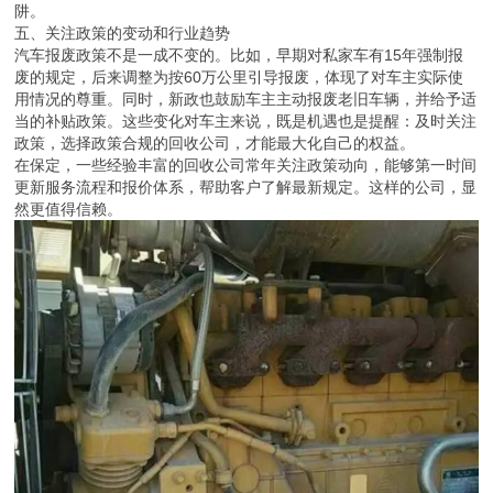
阱。
五、关注政策的变动和行业趋势
汽车报废政策不是一成不变的。比如，早期对私家车有15年强制报
废的规定，后来调整为按60万公里引导报废，体现了对车主实际使
用情况的尊重。同时，新政也鼓励车主主动报废老旧车辆，并给予适
当的补贴政策。这些变化对车主来说，既是机遇也是提醒：及时关注
政策，选择政策合规的回收公司，才能最大化自己的权益。
在保定，一些经验丰富的回收公司常年关注政策动向，能够第一时间
更新服务流程和报价体系，帮助客户了解最新规定。这样的公司，显
然更值得信赖。