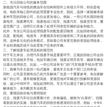
二、关注回收公司的服务范围
新能源汽车与传统的燃油车在结构和部件上有很大不同，特别是电
池、电机等核心部件的处理需要专业技术。因此，选择一家能够承接
多种车型的回收公司，往往会更加省心。例如，一些公司长期回收报
废电车、报废摩托车、报废电动三轮车、报废汽车、报废货车等，覆
盖范围广泛，说明它们具备了处理不同类型车辆的设备和能力。
此外，专业公司还会处理报废车的配套废旧物资，比如回收电机、变
压器、配电柜、电缆等，并重视库存积压物资和二手设备的回收再利
用。这种多元化的业务模式，意味着公司有更完善的资源处理链条，
不会轻易抛弃或不当处置客户交来的车辆。
三、了解报废车处理流程的规范性
对于车主来说，办理汽车报废手续是重要环节。正规的回收公司会协
助车主完成相关手续，包括车辆注销、报废证明开具等，确保车辆合
法退出使用状态。比如，一些公司设有专门的“汽车报废手续办理”部
门，能够为车主提供一站式服务，避免车主在多个部门之间奔波。
同时，公司是否拥有自己的汽车解体厂也是一个重要参考。有自家解
体厂的公司，通常能够更高效、更规范地对车辆进行拆解和资源回
收，减少中间环节，缩短处理时间。车主可以通过了解公司是否具备
解体能力，来判断其专业程度。
四、重视回收价格与透明报价
过去，报废汽车往往按重量计价，价格偏低，被称为“白菜价”。但随
着新政策的实施，报废汽车的回收价格逐渐回归合理。例如，今年6