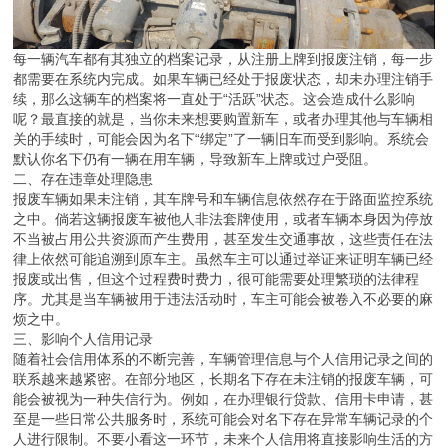
每一辆汽车都有其独立的档案记录，从注册上牌到报废注销，每一步
都需要在系统内完成。如果车辆已经处于报废状态，却未办理注销手
续，那么这辆车的档案将一直处于“活跃”状态。这会造成什么影响
呢？最直接的就是，当你未来想要购置新车，或者办理其他与车辆相
关的手续时，可能会因为名下“绑定”了一辆旧车而受到影响。系统会
默认你名下仍有一辆在用车辆，导致新车上牌或过户受阻。
二、存在违章处理隐患
报废车辆如果未注销，其车牌号和车辆信息依然存在于路面监控系统
之中。倘若这辆报废车被他人非法套牌使用，或者车辆本身因为停放
不当被占用公共资源而产生费用，甚至发生交通事故，这些责任在法
律上依然可能追溯到原车主。虽然车主可以通过举证来证明车辆已经
报废或出售，但这个过程费时费力，很可能需要处理繁琐的法律程
序。尤其是当车辆被用于违法活动时，车主可能会被卷入不必要的麻
烦之中。
三、影响个人信用记录
随着社会信用体系的不断完善，车辆管理信息与个人信用记录之间的
联系越来越紧密。在部分地区，长期名下存在未注销的报废车辆，可
能会被视为一种失信行为。例如，在办理银行贷款、信用卡申请，甚
至是一些日常公共服务时，系统可能会对名下存在异常车辆记录的个
人进行限制。不要小看这一环节，未来个人信用将直接影响生活的方