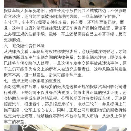
报废车辆大多车况老旧，如果长期停放在公共区域或路边，不仅影响
市容环境，还可能面临被强制清理的风险。一旦车辆被当作“僵尸
车”处理，车主不仅需要支付拖车费、停车费，还可能面临罚款。而
且，这种非自愿的清理往往无法保证车辆资产得到合理处置，更谈不
上办理正规的注销手续。最终，车主还是需要自己去补齐手续，反而
更加麻烦。
六、避免隐性责任风险
从法律角度看，车辆所有权转移或报废后，必须完成注销登记，才能
彻底切断原车主与车辆之间的法律关系。如果车辆未注销，即便车主
已经将车辆交给他人处理，一旦这辆车发生交通事故或违法事件，原
车主仍可能作为名义上的所有人被追究连带责任。这种风险虽然发生
概率不高，但一旦发生，后果可能非常严重。
七、选择正规回收渠道的重要性
面对这些潜在后果，最稳妥的做法是选择正规的报废汽车回收公司进
行处理。正规公司不仅具备合法资质，能够出具正规的报废证明，还
会协助车主完成车辆注销流程。公司长期回收各类报废车辆，无论是
报废汽车、报废货车，还是报废摩托车、电动三轮车，并且提供上门
拖车服务，让车主省心省力。同时，正规公司对废旧物资的回收拆解
也更为专业规范，能够确保零部件不被非法流入市场，从源头上保护
车主的权益。