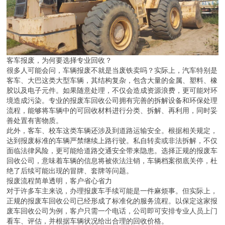
客车报废，为何要选择专业回收？
很多人可能会问，车辆报废不就是当废铁卖吗？实际上，汽车特别是
客车、大巴这类大型车辆，其结构复杂，包含大量的金属、塑料、橡
胶以及电子元件。如果随意处理，不仅会造成资源浪费，更可能对环
境造成污染。专业的报废车回收公司拥有完善的拆解设备和环保处理
流程，能够将车辆中的可回收材料进行分类、拆解、再利用，同时妥
善处置有害物质。
此外，客车、校车这类车辆还涉及到道路运输安全。根据相关规定，
达到报废标准的车辆严禁继续上路行驶。私自转卖或非法拆解，不仅
面临法律风险，更可能给道路交通安全带来隐患。选择正规的报废车
回收公司，意味着车辆的信息将被依法注销，车辆档案彻底关停，杜
绝了后续可能出现的冒牌、套牌等问题。
报废流程简单透明，客户省心省力
对于许多车主来说，办理报废车手续可能是一件麻烦事。但实际上，
正规的报废车回收公司已经形成了标准化的服务流程。以保定这家报
废车回收公司为例，客户只需一个电话，公司即可安排专业人员上门
看车、评估，并根据车辆状况给出合理的回收价格。