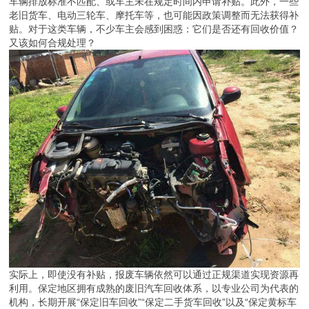
车辆排放标准不匹配、或车主未在规定时间内申请补贴。此外，一些
老旧货车、电动三轮车、摩托车等，也可能因政策调整而无法获得补
贴。对于这类车辆，不少车主会感到困惑：它们是否还有回收价值？
又该如何合规处理？
实际上，即使没有补贴，报废车辆依然可以通过正规渠道实现资源再
利用。保定地区拥有成熟的废旧汽车回收体系，以专业公司为代表的
机构，长期开展“保定旧车回收”“保定二手货车回收”以及“保定黄标车