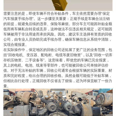
需要注意的是，即使车辆不符合补贴条件，车主依然需要办理“保定
汽车报废手续办理”。这一步骤至关重要：正规手续是车辆合法注销
的前提，能避免后续的违章、保险等麻烦。部分车主可能因补贴金额
低而将车辆私自转卖或丢弃，这种做法不仅违反相关规定，还可能因
车辆被用于非法用途而承担风险。因此，建议车主选择有资质的回收
公司，由专业人员协助完成手续办理，确保车辆信息从系统中清除，
实现合规报废。
在实际操作中，保定地区的回收公司还拓展了更广泛的业务范围，包
括“回收电机、变压器、配电柜、电缆等废旧物资”，以及“回收一切库
存积压物资、二手设备等”。这意味着，即使您的车辆已完全报废，
其上的电机、电池、线束等零部件，也可能被回收公司单独评估价
值。对于无法补贴的车辆，回收公司通常会根据车辆的实际重量、材
质和完好程度，给出合理的回收价格。虽然金额可能低于补贴车辆，
但相比自行处理，正规回收不仅省去了烦恼，还为环保贡献了一份力
量。