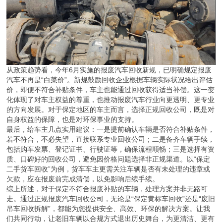
从政策趋势看，今年6月实施的报废汽车回收新规，已明确规定报废
汽车不再是“白菜价”。新规鼓励回收企业根据车辆实际状况给出评估
价，即便不符合补贴条件，车主也能通过回收获得适当补偿。这一变
化体现了对车主权益的尊重，也推动报废汽车行业向更透明、更专业
的方向发展。对于保定地区的车主而言，选择正规回收公司，既是对
自身权益的保障，也是对环保事业的支持。
最后，给车主几点实用建议：一是提前确认车辆是否符合补贴条件，
若不符合，不必失望，直接联系专业回收公司；二是备齐车辆手续，
包括购车发票、登记证书、行驶证等，确保流程顺畅；三是选择有资
质、口碑好的回收公司，避免因价格问题选择非正规渠道。以“保定
二手货车回收”为例，货车车主更需关注车辆是否有未处理的违章或
欠款，应在报废前完成清偿，以免影响后续手续。
综上所述，对于保定不符合报废补贴的车辆，处理方案并非无路可
走。通过正规报废汽车回收公司，无论是“保定黄标车回收”还是“废旧
吊车回收拆解”，都能为您提供安全、高效、环保的解决方案。让我
们共同行动，让老旧车辆以合规方式退出历史舞台，为更清洁、更有