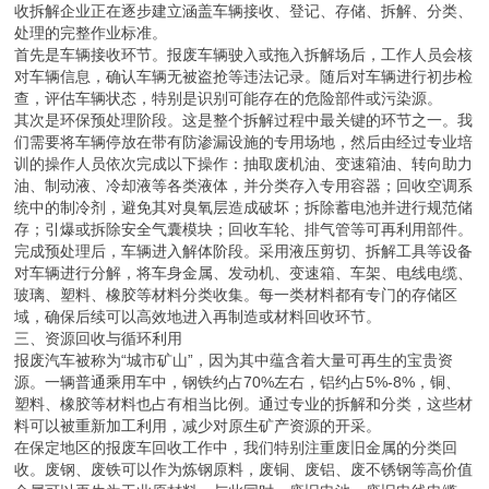
收拆解企业正在逐步建立涵盖车辆接收、登记、存储、拆解、分类、
处理的完整作业标准。
首先是车辆接收环节。报废车辆驶入或拖入拆解场后，工作人员会核
对车辆信息，确认车辆无被盗抢等违法记录。随后对车辆进行初步检
查，评估车辆状态，特别是识别可能存在的危险部件或污染源。
其次是环保预处理阶段。这是整个拆解过程中最关键的环节之一。我
们需要将车辆停放在带有防渗漏设施的专用场地，然后由经过专业培
训的操作人员依次完成以下操作：抽取废机油、变速箱油、转向助力
油、制动液、冷却液等各类液体，并分类存入专用容器；回收空调系
统中的制冷剂，避免其对臭氧层造成破坏；拆除蓄电池并进行规范储
存；引爆或拆除安全气囊模块；回收车轮、排气管等可再利用部件。
完成预处理后，车辆进入解体阶段。采用液压剪切、拆解工具等设备
对车辆进行分解，将车身金属、发动机、变速箱、车架、电线电缆、
玻璃、塑料、橡胶等材料分类收集。每一类材料都有专门的存储区
域，确保后续可以高效地进入再制造或材料回收环节。
三、资源回收与循环利用
报废汽车被称为“城市矿山”，因为其中蕴含着大量可再生的宝贵资
源。一辆普通乘用车中，钢铁约占70%左右，铝约占5%-8%，铜、
塑料、橡胶等材料也占有相当比例。通过专业的拆解和分类，这些材
料可以被重新加工利用，减少对原生矿产资源的开采。
在保定地区的报废车回收工作中，我们特别注重废旧金属的分类回
收。废钢、废铁可以作为炼钢原料，废铜、废铝、废不锈钢等高价值