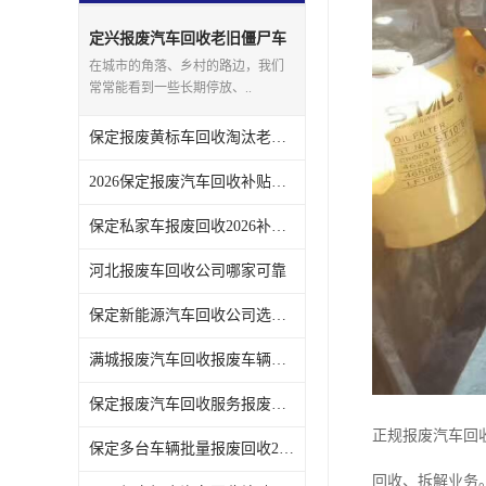
定兴报废汽车回收老旧僵尸车
上门回收处理
在城市的角落、乡村的路边，我们
常常能看到一些长期停放、..
保定报废黄标车回收淘汰老旧车辆领取补贴
2026保定报废汽车回收补贴发放注意事项
保定私家车报废回收2026补贴发放时间说明
河北报废车回收公司哪家可靠
保定新能源汽车回收公司选哪家
满城报废汽车回收报废车辆残值实时报价
保定报废汽车回收服务报废手续全程代办不用跑腿
正规报废汽车回
保定多台车辆批量报废回收2026补贴政策
回收、拆解业务