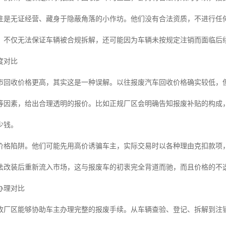
往是无证经营、藏身于隐蔽角落的小作坊。他们没有合法资质，不进行任
，不仅无法保证车辆被合规拆解，还可能因为车辆未按规定注销而面临后
度对比
市回收价格更高，其实这是一种误解。以往报废汽车回收价格确实较低，
等因素，给出合理透明的报价。比如正规厂区会明确告知报废补贴的构成
少钱。
价格陷阱。他们可能先用高价诱骗车主，实际交易时以各种理由克扣款项
法改装后重新流入市场，这与报废车的初衷完全背道而驰，而且价格的不
办理对比
收厂区能够协助车主办理完整的报废手续。从车辆查验、登记、拆解到注