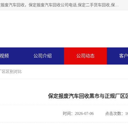
保定辉领再生资源回收有限公司主要经营保定旧车回收，保定报废汽车回收，保定报废汽车回收公司电话,保定二手货车回收,保定黄标车回收, 保定黄标车回收，保定哪里收报废车，保定废旧汽车回收，保定汽车报废手续办理，保定汽车解体厂。将通过采取区域限行促进淘汰、经济补助激励新、加大上路*法处罚、加强达标排放监管等综合措施，对老旧机动车逐步实行末位淘汰，加快老旧机动车淘汰新
视频
公司介绍
公司动态
客
厂区区别对比
保定报废汽车回收黑市与正规厂区
时间：2026-07-06
点击次数：16