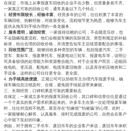
在保定，市场上从事报废车回收的企业不在少数，但质量参差不齐。
一家真正可靠的回收公司，通常具备以下几个特点：
1.
经营年限较长，经验丰富
。经营多年的公司，往往积累了丰富的
车辆回收、拆解经验，对政策变化、流程细节更为熟悉，能够为车主
提供从拖车到手续办理的一条龙服务。
2.
服务透明，诚信经营
。一家值得信赖的公司，不会随意压价，也
不会隐瞒报废流程。他们会根据车辆的实际状况、类型和规定的补贴
标准，给出合理的回收价格，并清楚告知车主后续需要配合的事项。
3.
回收范围广泛
。能够回收多种类型的车辆，包括报废汽车、二手
货车、黄标车、报废摩托车、报废电动三轮车、报废电车等，说明公
司具备较强的处理能力和资源整合能力。对于企业客户而言，还能回
收电机、变压器、配电柜、电缆等废旧物资，以及库存积压物资和二
手设备，这样的公司往往更专业、更全面。
4.
办手续高效便捷
。正规公司可以协助车主办理汽车报废手续，确
保车辆信息注销及时、合规，避免因手续延误带来麻烦。
三、长期经营，口碑积累是可靠的重要标志
在保定，一家成立多年的报废车回收公司，其口碑和信誉往往是通过
一个个真实的客户需求积累起来的。许多车主在第一次处理报废车辆
时，往往对流程不熟悉，甚至存在“怕麻烦”“怕被骗”的心理。此时，
一家能够耐心解答、认真服务、按时完成报废的公司，自然会在客户
心中留下良好的印象。
例如，对于拥有二手吊车、废旧吊车的企业客户来说，废旧吊车体积