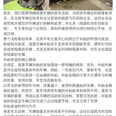
首先，我们需要明确报废车辆的基本流程。当您的车辆达到报废标准
后，应当将车辆交给具有合法资质的报废汽车回收企业。这些企业会
按照相关规范对车辆进行拆解和处理，并出具《报废机动车回收证
明》。车主拿到这个证明后，再到车辆管理所办理注销登记手续，完
成注销。
整个流程看似简单，但其中车主最关心的莫过于补贴的申领与发放。
根据相关政策，报废车辆补贴并不是所有车型都能享受，通常针对的
是提前报废的车辆，尤其是那些未达到强制报废年限、但车主自愿提
前报废的车辆。
补贴发放的核心规则
在保定，报废车辆补贴的发放遵循一套明确的规则。首先，补贴对象
是符合提前报废条件的车辆。例如，一些老旧汽车、黄标车等，在提
前报废时可以获得一定金额的补贴。补贴金额的计算方式通常与车辆
的排量、使用年限、车型等因素有关。
以常见的家用轿车为例，排量越小、使用年限越短的车辆，补贴金额
相对越高。而货车、客车等商用车辆的补贴标准则有所不同，通常与
车辆的载重、用途以及车辆的实际状况挂钩。需要注意的是，补贴发
放的前提是车辆已经完成了合法报废手续，并且注销了车牌。
补贴发放时间与方式
很多车主反映，车辆报废后长时间拿不到补贴，这往往是因为对流程