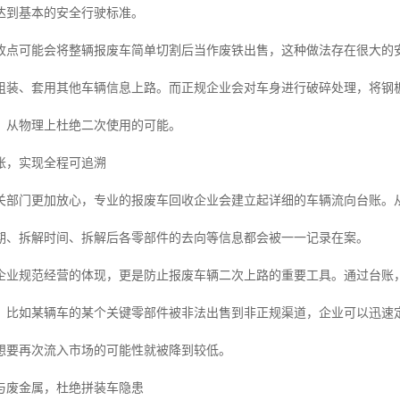
达到基本的安全行驶标准。
收点可能会将整辆报废车简单切割后当作废铁出售，这种做法存在很大的
组装、套用其他车辆信息上路。而正规企业会对车身进行破碎处理，将钢
，从物理上杜绝二次使用的可能。
账，实现全程可追溯
关部门更加放心，专业的报废车回收企业会建立起详细的车辆流向台账。
期、拆解时间、拆解后各零部件的去向等信息都会被一一记录在案。
企业规范经营的体现，更是防止报废车辆二次上路的重要工具。通过台账
，比如某辆车的某个关键零部件被非法出售到非正规渠道，企业可以迅速
想要再次流入市场的可能性就被降到较低。
与废金属，杜绝拼装车隐患