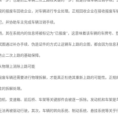
第一步，也是防止车辆二次上路较关键的一步，就是办理车辆注销手续。
规的报废车回收企业，对车辆进行专业处理。正规回收企业在接收报废车
记，并协助车主完成车辆注销手续。
销，其在系统内的信息将被标记为“已报废”，这意味着该车辆的车牌号、
试图通过补办手续、伪造证件的方式让这辆车上路的企图，都会因为信息
防止二次上路的基础保障。
从物理上消除上路可能
报废车辆还需要进行物理拆解，才能真正杜绝其重新上路的可能性。正规
性的拆解处理。
动机、变速箱、前后桥、车架等关键部件会被逐一拆除。发动机和车架是
无法再被驱动行驶。其次，车辆的转向系统、制动系统、悬挂系统等关乎