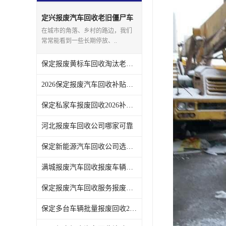
定兴报废汽车回收老旧僵尸车
上门回收处理
在城市的角落、乡村的路边，我们
常常能看到一些长期停放、..
保定报废黄标车回收淘汰老旧车辆领取补贴
2026保定报废汽车回收补贴发放注意事项
保定私家车报废回收2026补贴发放时间说明
河北报废车回收公司哪家可靠
保定新能源汽车回收公司选哪家
满城报废汽车回收报废车辆残值实时报价
保定报废汽车回收服务报废手续全程代办不用跑腿
保定多台车辆批量报废回收2026补贴政策