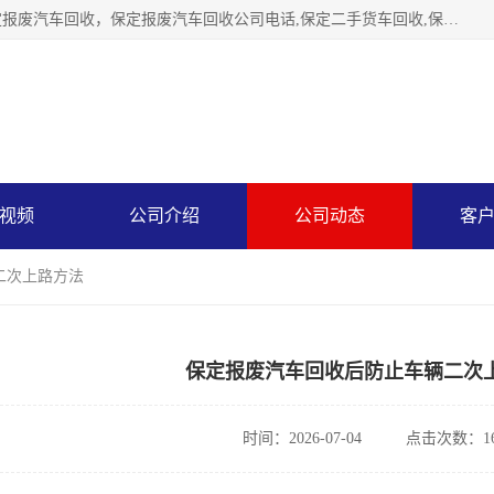
保定辉领再生资源回收有限公司主要经营保定旧车回收，保定报废汽车回收，保定报废汽车回收公司电话,保定二手货车回收,保定黄标车回收, 保定黄标车回收，保定哪里收报废车，保定废旧汽车回收，保定汽车报废手续办理，保定汽车解体厂。将通过采取区域限行促进淘汰、经济补助激励新、加大上路*法处罚、加强达标排放监管等综合措施，对老旧机动车逐步实行末位淘汰，加快老旧机动车淘汰新
视频
公司介绍
公司动态
客
二次上路方法
保定报废汽车回收后防止车辆二次
时间：2026-07-04
点击次数：16