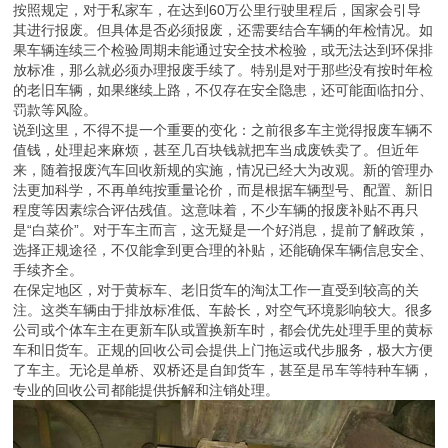
按照规定，对于私家车，在达到60万公里行驶里程后，国家会引导
其进行报废。但具体是否必须报废，还需要结合车辆的年检情况。如
果车辆连续三个检验周期未能通过安全技术检验，或无法达到环保排
放标准，那么就必须办理报废手续了。特别是对于那些没有按时年检
的老旧车辆，如果继续上路，不仅存在安全隐患，还可能面临扣分、
罚款等风险。
说到这里，不得不提一个重要的变化：之前很多车主觉得报废车辆不
值钱，处理起来麻烦，甚至几百块钱就把车当成废铁卖了。但近年
来，随着报废汽车回收新规的实施，情况已经大为改观。新的管理办
法更加科学，不再单纯按重量论价，而是根据车辆型号、配置、新旧
程度等因素综合评估残值。这意味着，不少车辆的报废补贴不再只
是“白菜价”。对于车主而言，这无疑是一个好消息，提前了解政策，
选择正规途径，不仅能拿到更合理的补贴，还能确保车辆信息安全、
手续齐全。
在保定地区，对于黄标车、老旧货车的淘汰工作一直受到较高的关
注。这类车辆由于排放标准低、车龄长，对空气环境影响较大。很多
公司或个体车主在更新车队或置换新车时，都会优先处理手里的黄标
车和旧货车。正规的回收公司会提供上门拖运或代步服务，极大方便
了车主。无论是单桥、双桥还是自卸货车，甚至是吊车等特种车辆，
专业的回收公司都能提供拆解和注销处理。