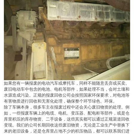
如果您有一辆报废的电动汽车或摩托车，同样不能随意丢弃或买卖。
废旧电动车中包含的电池、电机等部件，如果处理不当，会对土壤和
水源造成污染。正规的报废回收公司会按照国家环保要求，对电池等
有害物质进行回收和无害化处理，确保整个环节绿色、环保。
除了车辆本身，很多车主在报废过程中还会关心废旧物资的处理。例
如，一些报废车辆上的电缆、电机、变压器、配电柜等部件，或是仓
库里积压的库存物资、二手设备，这些其实都可以通过正规渠道回收
变现。我们的公司长期回收这些废旧物资，无论是工业生产中替换下
来的老旧设备，还是仓库里占地不少的积压物品，都可以联系我们进