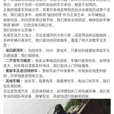
责任。这对于任何一位惜时如金的车主来说，都是不划算的。
正规的报废车回收公司，首要任务就是帮助您合法合规地完成整个流
程。我们成立多年，始终将“诚信经营”作为立身之本。从车辆拖运、
核验信息，到办理各项注销手续，我们都会全程跟进，确保您的车辆
彻底“解绑”，让您没有后顾之忧。
我们回收什么车辆？
在保定这片土地上，无论是城市的大街小巷，还是周边的运输线路，
各种车辆日夜奔忙。我们提供的回收服务，覆盖了绝大多数常见车
型：
-
老旧家用车：
包括轿车、SUV、面包车，只要达到报废标准或车主
自愿报废，我们都接收。
-
二手货车与箱货：
很多从事物流的朋友，车辆行驶里程长、使用强
度大，到年限后需要及时淘汰，我们提供上门回收服务。
-
黄标车及老旧特种车：
黄标车由于环保要求，在很多区域受到限
制，尽早报废是明智之选。
-
其他车辆：
如吊车、报废电车、报废摩托车、电动三轮车等，我们
也长期回收。
无论是普通汽车，还是体积较大、处理费劲的工程机械车辆，我们有
专业的团队和设备，能够安全、高效地进行拆解和回收。