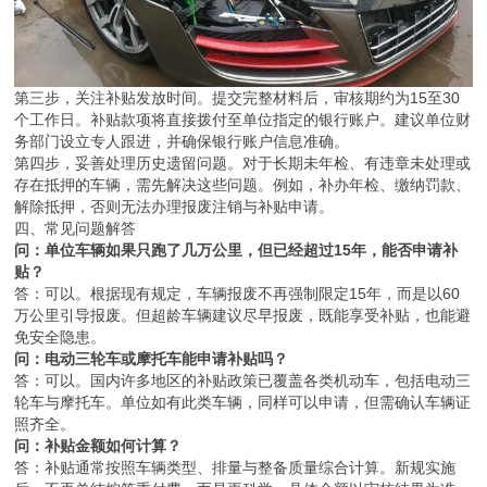
第三步，关注补贴发放时间。提交完整材料后，审核期约为15至30
个工作日。补贴款项将直接拨付至单位指定的银行账户。建议单位财
务部门设立专人跟进，并确保银行账户信息准确。
第四步，妥善处理历史遗留问题。对于长期未年检、有违章未处理或
存在抵押的车辆，需先解决这些问题。例如，补办年检、缴纳罚款、
解除抵押，否则无法办理报废注销与补贴申请。
四、常见问题解答
问：单位车辆如果只跑了几万公里，但已经超过15年，能否申请补
贴？
答：可以。根据现有规定，车辆报废不再强制限定15年，而是以60
万公里引导报废。但超龄车辆建议尽早报废，既能享受补贴，也能避
免安全隐患。
问：电动三轮车或摩托车能申请补贴吗？
答：可以。国内许多地区的补贴政策已覆盖各类机动车，包括电动三
轮车与摩托车。单位如有此类车辆，同样可以申请，但需确认车辆证
照齐全。
问：补贴金额如何计算？
答：补贴通常按照车辆类型、排量与整备质量综合计算。新规实施