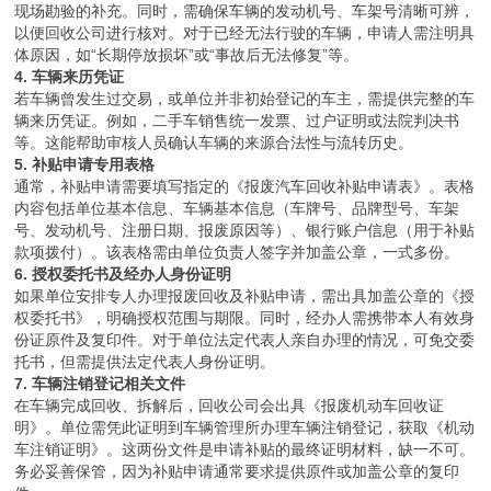
现场勘验的补充。同时，需确保车辆的发动机号、车架号清晰可辨，
以便回收公司进行核对。对于已经无法行驶的车辆，申请人需注明具
体原因，如“长期停放损坏”或“事故后无法修复”等。
4. 车辆来历凭证
若车辆曾发生过交易，或单位并非初始登记的车主，需提供完整的车
辆来历凭证。例如，二手车销售统一发票、过户证明或法院判决书
等。这能帮助审核人员确认车辆的来源合法性与流转历史。
5. 补贴申请专用表格
通常，补贴申请需要填写指定的《报废汽车回收补贴申请表》。表格
内容包括单位基本信息、车辆基本信息（车牌号、品牌型号、车架
号、发动机号、注册日期、报废原因等）、银行账户信息（用于补贴
款项拨付）。该表格需由单位负责人签字并加盖公章，一式多份。
6. 授权委托书及经办人身份证明
如果单位安排专人办理报废回收及补贴申请，需出具加盖公章的《授
权委托书》，明确授权范围与期限。同时，经办人需携带本人有效身
份证原件及复印件。对于单位法定代表人亲自办理的情况，可免交委
托书，但需提供法定代表人身份证明。
7. 车辆注销登记相关文件
在车辆完成回收、拆解后，回收公司会出具《报废机动车回收证
明》。单位需凭此证明到车辆管理所办理车辆注销登记，获取《机动
车注销证明》。这两份文件是申请补贴的最终证明材料，缺一不可。
务必妥善保管，因为补贴申请通常要求提供原件或加盖公章的复印