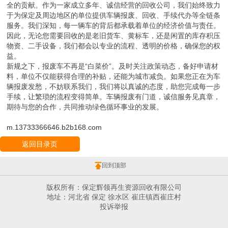
全的贡献。作为一家成立多年、诚信经营的回收公司，我们始终致力
于为保定及周边地区的单位提供车辆报废、回收、手续代办等全链条
服务。我们深知，每一辆车的背后都承载着单位的经济价值与责任。
因此，无论您需要回收的是老旧货车、黄标车，还是闲置的库存积压
物资、二手设备，我们都会以专业的流程、透明的价格，确保您的权
益。
新规之下，报废车不再是“白菜价”。及时关注政策动态，备好申请材
料，单位不仅能获得合理的补贴，还能为城市减负。如果您正在为车
辆报废发愁，不妨联系我们，我们将以真诚的态度，助您完成每一步
手续，让繁琐的流程变得简单。车辆报废有门道，诚信服务见真章，
期待与您的合作，共同推动绿色循环事业的发展。
m.13733366646.b2b168.com
返回目录页
回到顶部
版权所有：保定辉领再生资源回收有限公司
地址：河北省 保定 徐水区 崔庄镇西崔庄村
投诉举报