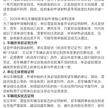
一笔可观的资金回流。补贴政策的出台，正是鼓励车主主动报废，促
进资源循环利用，因此，提前备好申请材料是享受政策红利的关键一
步。
二、2026年单位车辆报废补贴申请核心材料清单
为了确保申请顺利通过，单位需提前准备齐全的证明材料。无论是轿
车、货车、还是电动三轮车、摩托车等，只要符合报废标准，均可依
据以下清单进行准备。需要特别注意的是，所有材料必须真实、完
整，如有缺失或信息不符，可能导致审核延迟或无法通过。
1. 车辆所有权证明文件
这是申请的基础材料。单位需提供《机动车登记证书》原件，俗
称“大绿本”，它记录了车辆从首次登记到所有变更的完整信息。同
时，还需携带《机动车行驶证》原件，该证件是车辆上路行驶的合法
凭证。若车辆属于单位挂靠或存在权属不清的情况，务必提前厘清，
确保所有权证明上的单位名称与申请主体一致。
2. 单位主体资格证明
单位车辆报废，申请补贴的主体必须是拥有该车辆的单位。因此，需
提供加盖公章的《营业执照》副本复印件。此外，若车辆属于机关、
事业或社会团体，则需提供对应的统一社会信用代码证书复印件。这
些材料用于证明单位的合法存在与运营资质。
3. 车辆现实状态证明
在交车时，需提供车辆当前状态的证明材料。若车辆因事故或自然老
化导致严重损坏，建议拍摄车辆前、后、侧方及内部全景照片，留作