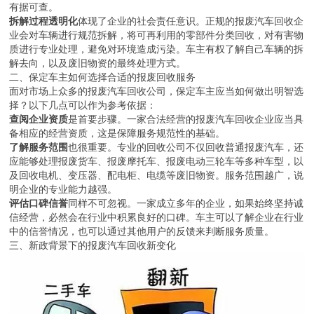
有据可查。
拆解过程透明化
体现了企业的社会责任意识。正规的报废汽车回收企
业会对车辆进行规范拆解，将可再利用的零部件分类回收，对有害物
质进行专业处理，避免对环境造成污染。车主有权了解自己车辆的拆
解去向，以及废旧物资的最终处理方式。
二、保定车主如何选择合适的报废回收服务
面对市场上众多的报废汽车回收公司，保定车主应当如何做出明智选
择？以下几点可以作为参考依据：
查阅企业资质
是首要步骤。一家合法经营的报废汽车回收企业应当具
备相应的经营资质，这是保障服务规范性的基础。
了解服务范围
也很重要。专业的回收公司不仅回收普通报废汽车，还
应能够处理报废货车、报废摩托车、报废电动三轮车等多种车型，以
及回收电机、变压器、配电柜、电缆等废旧物资。服务范围越广，说
明企业的专业能力越强。
评估口碑信誉
同样不可忽视。一家成立多年的企业，如果始终坚持诚
信经营，必然会在行业中积累良好的口碑。车主可以了解企业在行业
中的信誉情况，也可以通过其他用户的反馈来判断服务质量。
三、新政背景下的报废汽车回收新变化