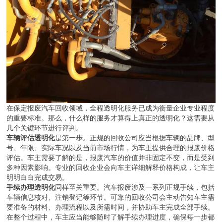
在保定报废汽车回收领域，全程透明化服务已成为衡量企业专业程度
的重要标准。那么，什么样的服务才算得上真正的透明化？这需要从
几个关键环节进行评判。
车辆评估透明化
是第一步。正规的回收公司应当根据车辆的品牌、型
号、年限、实际车况以及当前市场行情，为车主提供合理的报废价格
评估。车主需要了解的是，报废汽车的价值并非固定不变，而是受到
多种因素影响。专业的回收企业会向车主详细解释价格构成，让车主
明明白白完成交易。
手续办理透明化
同样至关重要。汽车报废涉及一系列正规手续，包括
车辆信息核对、注销登记等环节。可靠的回收公司会主动告知车主需
要准备的材料、办理流程以及所需时间，并协助车主完成全部手续。
在整个过程中，车主应当能够随时了解手续办理进度，确保每一步都