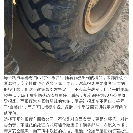
每一辆汽车都有自己的“生命线”，随着行驶里程的增加，零部件会不
断磨损，安全性能也会逐步下降。早期，汽车报废主要参考15年的
服役年限，但这一政策曾引发争议——不少车主表示，自己平时用车
频率低，15年后车辆状态依然良好。后来，规定调整为60万公里引
导报废。而报废汽车回收新规的实施，更是让报废车不再仅仅等同
于“白菜价”，而是可以根据车况、品牌、车型等因素进行更合理的价
值评估。
选择正规的报废车回收公司，不仅是对自己负责，更是对环境、对社
会负责。不规范的处理方式可能导致废旧车辆零部件二次流入市场，
带来安全隐患；而车辆中残留的机油、电池、轮胎等废旧物资若处理