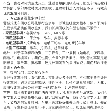
不当，也会对环境造成污染。通过合规的回收流程，报废车辆会被科
学拆解，零部件按材质分类回收，金属材料进入再制造环节，有效实
现资源循环利用。
二、专业服务覆盖多种车型
蓉城报废车回收公司扎根行业多年，以诚信经营为根本，致力于为车
主提供高品质的回收服务。我们长期回收的车型包括但不限于：
-
家用型车辆
：各类轿车、SUV、MPV等
-
商用型车辆
：二手货车、吊车、黄标车等
-
电动型车辆
：报废电车、电动三轮车、电动摩托车等
-
大型工程车辆
：吊车、挖掘机、起重机等
此外，对于库存积压物资、二手设备、工业废料（如电机、变压器、
配电柜、电缆等），我们也提供专业的回收服务。无论您的车辆是老
旧报废、事故车、黄标车，还是长期闲置的废旧物资，我们都欢迎您
前来沟通合作。
三、致电我们，享受省心服务
办理报废车手续，看似简单，实则涉及多个环节。不少车主曾在处理
报废车时，遇到过流程繁琐、证件不全、估价不满意等问题。为此，
蓉城报废车回收公司推出“一站式”服务，让您告别烦恼。
首先，您只需要拨打我们的咨询电话，说明车辆型号及状况，我们会
有专业人员提供免费估价。确定回收意向后，我们会安排专人上门拖
车，节省您的宝贵时间。车主只需准备好相关证件，如行驶证、登记
证书、车主身份证等复印件，后续的注销登记、报废证明办理等步