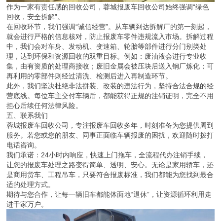
作为一家有责任感的回收公司，蓉城报废车回收公司始终强调“绿色
回收，安全拆解”。
在回收环节，我们强调“诚信经营”。从车辆到达拆解厂的第一刻起，
就会进行严格的信息核对，防止报废车零件违规流入市场。拆解过程
中，我们会对车身、发动机、变速箱、轮胎等部件进行分门别类处
理，达到环保和资源回收的双重目标。例如：废油液会进行专业收
集，由有资质的处理商接收；废旧金属会被压块后送入钢厂炼化；可
再利用的零部件则经过清洗、检测后进入再制造环节。
此外，我们坚决杜绝非法拼装、改装的违法行为，坚持合法合规的经
营底线。每位车主交付车辆后，都能获得正规的注销证明，完全不用
担心后续任何法律风险。
五、联系我们
蓉城报废车回收公司，专注报废车回收多年，时刻准备为您提供周到
服务。若您或您的朋友、同事正面临车辆报废的困扰，欢迎随时拨打
电话咨询。
我们承诺：24小时内响应，快速上门拖车，全流程代办注销手续，
让您的报废车处理之路变得简单、透明、安心。无论是家用轿车，还
是商用货车、工程吊车，只要符合报废标准，我们都能为您找到最合
适的处理方式。
期待与您合作，让每一辆旧车都能体面地“退休”，让资源循环利用走
进千家万户。