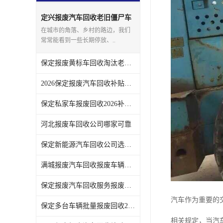
定兴报废汽车回收老旧僵尸车
上门回收处理
在城市的角落、乡村的路边，我们
常常能看到一些长期停放、..
保定报废黄标车回收淘汰老旧车辆领取补贴
2026保定报废汽车回收补贴发放注意事项
保定私家车报废回收2026补贴发放时间说明
河北报废车回收公司哪家可靠
保定新能源汽车回收公司选哪家
满城报废汽车回收报废车辆残值实时报价
保定报废汽车回收服务报废手续全程代办不用跑腿
汽车作为重要的
保定多台车辆批量报废回收2026补贴政策
相关规定，当汽