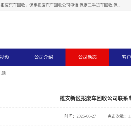
保定辉领再生资源回收有限公司主要经营保定旧车回收，保定报废汽车回收，保定报废汽车回收公司电话,保定二手货车回收,保定黄标车回收, 保定黄标车回收，保定哪里收报废车，保定废旧汽车回收，保定汽车报废手续办理，保定汽车解体厂。将通过采取区域限行促进淘汰、经济补助激励新、加大上路*法处罚、加强达标排放监管等综合措施，对老旧机动车逐步实行末位淘汰，加快老旧机动车淘汰新
视频
公司介绍
公司动态
客
电话
雄安新区报废车回收公司联系
时间：2026-06-27
点击次数：11