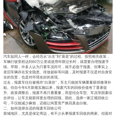
汽车如同人一样，会经历从“出生”到“衰老”的过程。按照相关政策，
车辆行驶里程达到60万公里或使用年限过长时，就需要办理报废手
续。早期，许多人认为只要车况尚可，就不必急于报废。但事实上，
老旧车辆存在安全隐患、排放超标等问题，及时报废不仅是对自身安
全的负责，也是对环境友好的表现。
过去，报废车往往被视作“白菜价”，车主只能按车辆重量获得微薄补
贴。但自今年6月新规实施以来，报废汽车的回收价值有了显著提
升。政策调整后，报废不再只看重量，而是结合车型、车况等因素综
合评估，让车主能获得更合理的回报。因此，选择一家正规回收公
司，不仅能减少麻烦，还能让闲置资产换回真金白银。
二、如何选择合适的报废车回收公司
蓉城地区，尤其是保定周边，有不少从事报废车回收的商家。但面对