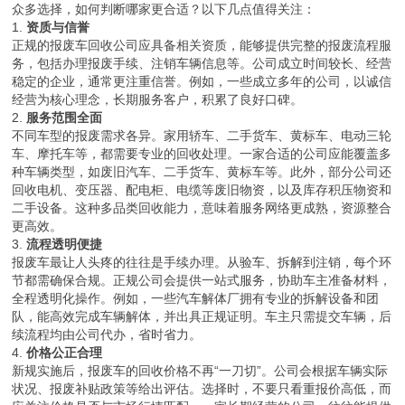
众多选择，如何判断哪家更合适？以下几点值得关注：
1.
资质与信誉
正规的报废车回收公司应具备相关资质，能够提供完整的报废流程服
务，包括办理报废手续、注销车辆信息等。公司成立时间较长、经营
稳定的企业，通常更注重信誉。例如，一些成立多年的公司，以诚信
经营为核心理念，长期服务客户，积累了良好口碑。
2.
服务范围全面
不同车型的报废需求各异。家用轿车、二手货车、黄标车、电动三轮
车、摩托车等，都需要专业的回收处理。一家合适的公司应能覆盖多
种车辆类型，如废旧汽车、二手货车、黄标车等。此外，部分公司还
回收电机、变压器、配电柜、电缆等废旧物资，以及库存积压物资和
二手设备。这种多品类回收能力，意味着服务网络更成熟，资源整合
更高效。
3.
流程透明便捷
报废车最让人头疼的往往是手续办理。从验车、拆解到注销，每个环
节都需确保合规。正规公司会提供一站式服务，协助车主准备材料，
全程透明化操作。例如，一些汽车解体厂拥有专业的拆解设备和团
队，能高效完成车辆解体，并出具正规证明。车主只需提交车辆，后
续流程均由公司代办，省时省力。
4.
价格公正合理
新规实施后，报废车的回收价格不再“一刀切”。公司会根据车辆实际
状况、报废补贴政策等给出评估。选择时，不要只看重报价高低，而