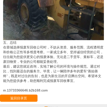
五、总结
在蓉城选择报废车回收公司时，不妨从资质、服务范围、流程透明度
和价格公正性等多维度考察。一家成立多年、坚持诚信经营的公司，
往往能为您提供更安心的报废体验。无论是二手货车、黄标车，还是
废旧物资，专业的公司都能妥善处理。
最后，建议您就近咨询，实地了解公司的环境与操作规范。通过对
比，找到最适合的服务方。毕竟，让一辆陪伴多年的爱车“善始善
终”，既是对过往的告别，也是为新生活的开启腾出空间。希望本文
能为您提供参考，助您顺利完成报废车回收事宜。
m.13733366646.b2b168.com
返回目录页