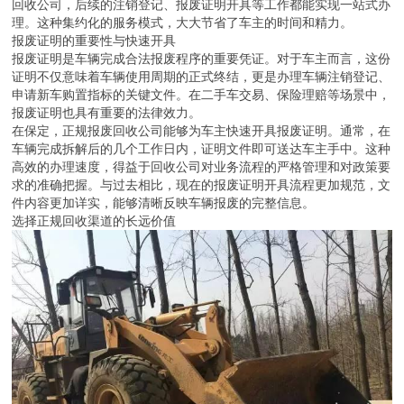
回收公司，后续的注销登记、报废证明开具等工作都能实现一站式办
理。这种集约化的服务模式，大大节省了车主的时间和精力。
报废证明的重要性与快速开具
报废证明是车辆完成合法报废程序的重要凭证。对于车主而言，这份
证明不仅意味着车辆使用周期的正式终结，更是办理车辆注销登记、
申请新车购置指标的关键文件。在二手车交易、保险理赔等场景中，
报废证明也具有重要的法律效力。
在保定，正规报废回收公司能够为车主快速开具报废证明。通常，在
车辆完成拆解后的几个工作日内，证明文件即可送达车主手中。这种
高效的办理速度，得益于回收公司对业务流程的严格管理和对政策要
求的准确把握。与过去相比，现在的报废证明开具流程更加规范，文
件内容更加详实，能够清晰反映车辆报废的完整信息。
选择正规回收渠道的长远价值