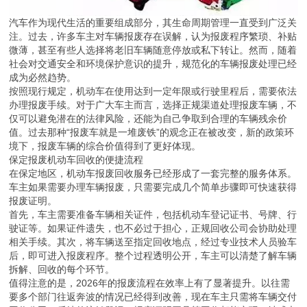
汽车作为现代生活的重要组成部分，其生命周期管理一直受到广泛关
注。过去，许多车主对车辆报废存在误解，认为报废程序繁琐、补贴
微薄，甚至有些人选择将老旧车辆随意停放或私下转让。然而，随着
社会对交通安全和环境保护意识的提升，规范化的车辆报废处理已经
成为必然趋势。
按照现行规定，机动车在使用达到一定年限或行驶里程后，需要依法
办理报废手续。对于广大车主而言，选择正规渠道处理报废车辆，不
仅可以避免潜在的法律风险，还能为自己争取到合理的车辆残余价
值。过去那种“报废车就是一堆废铁”的观念正在被改变，新的政策环
境下，报废车辆的综合价值得到了更好体现。
保定报废机动车回收的便捷流程
在保定地区，机动车报废回收服务已经形成了一套完整的服务体系。
车主如果需要办理车辆报废，只需要完成几个简单步骤即可快速获得
报废证明。
首先，车主需要准备车辆相关证件，包括机动车登记证书、号牌、行
驶证等。如果证件遗失，也不必过于担心，正规回收公司会协助处理
相关手续。其次，将车辆送至指定回收地点，经过专业技术人员验车
后，即可进入报废程序。整个过程透明公开，车主可以清楚了解车辆
拆解、回收的每个环节。
值得注意的是，2026年的报废流程在效率上有了显著提升。以往需
要多个部门往返奔波的情况已经得到改善，现在车主只需将车辆交付