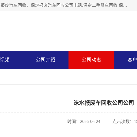
保定辉领再生资源回收有限公司主要经营保定旧车回收，保定报废汽车回收，保定报废汽车回收公司电话,保定二手货车回收,保定黄标车回收, 保定黄标车回收，保定哪里收报废车，保定废旧汽车回收，保定汽车报废手续办理，保定汽车解体厂。将通过采取区域限行促进淘汰、经济补助激励新、加大上路*法处罚、加强达标排放监管等综合措施，对老旧机动车逐步实行末位淘汰，加快老旧机动车淘汰新
视频
公司介绍
公司动态
客
涞水报废车回收公司公司
时间：2026-06-24
点击次数：15