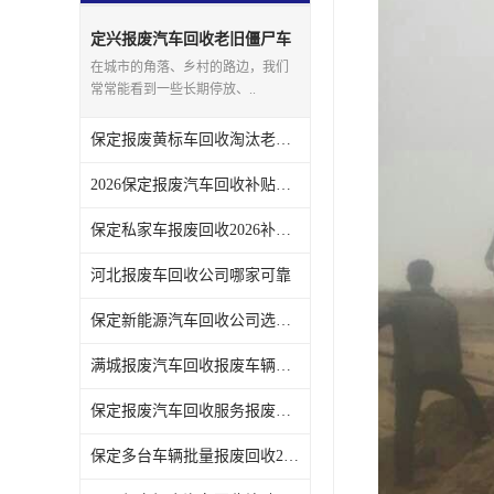
定兴报废汽车回收老旧僵尸车
上门回收处理
在城市的角落、乡村的路边，我们
常常能看到一些长期停放、..
保定报废黄标车回收淘汰老旧车辆领取补贴
2026保定报废汽车回收补贴发放注意事项
保定私家车报废回收2026补贴发放时间说明
河北报废车回收公司哪家可靠
保定新能源汽车回收公司选哪家
满城报废汽车回收报废车辆残值实时报价
保定报废汽车回收服务报废手续全程代办不用跑腿
保定多台车辆批量报废回收2026补贴政策