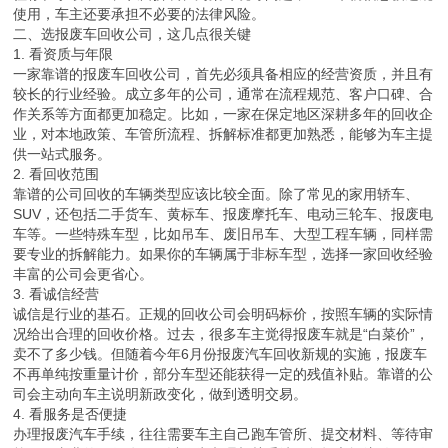
使用，车主还要承担不必要的法律风险。
二、选报废车回收公司，这几点很关键
1. 看资质与年限
一家靠谱的报废车回收公司，首先必须具备相应的经营资质，并且有
较长的行业经验。成立多年的公司，通常在流程规范、客户口碑、合
作关系等方面都更加稳定。比如，一家在保定地区深耕多年的回收企
业，对本地政策、车管所流程、拆解标准都更加熟悉，能够为车主提
供一站式服务。
2. 看回收范围
靠谱的公司回收的车辆类型应该比较全面。除了常见的家用轿车、
SUV，还包括二手货车、黄标车、报废摩托车、电动三轮车、报废电
车等。一些特殊车型，比如吊车、废旧吊车、大型工程车辆，同样需
要专业的拆解能力。如果你的车辆属于非标车型，选择一家回收经验
丰富的公司会更省心。
3. 看诚信经营
诚信是行业的基石。正规的回收公司会明码标价，按照车辆的实际情
况给出合理的回收价格。过去，很多车主觉得报废车就是“白菜价”，
卖不了多少钱。但随着今年6月份报废汽车回收新规的实施，报废车
不再单纯按重量计价，部分车型还能获得一定的残值补贴。靠谱的公
司会主动向车主说明新政变化，做到透明交易。
4. 看服务是否便捷
办理报废汽车手续，往往需要车主自己跑车管所、提交材料、等待审