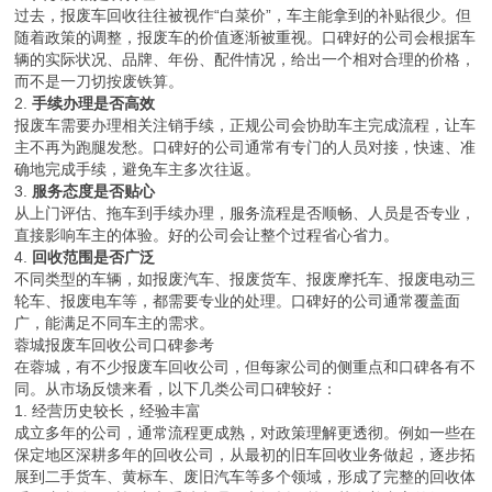
过去，报废车回收往往被视作“白菜价”，车主能拿到的补贴很少。但
随着政策的调整，报废车的价值逐渐被重视。口碑好的公司会根据车
辆的实际状况、品牌、年份、配件情况，给出一个相对合理的价格，
而不是一刀切按废铁算。
2.
手续办理是否高效
报废车需要办理相关注销手续，正规公司会协助车主完成流程，让车
主不再为跑腿发愁。口碑好的公司通常有专门的人员对接，快速、准
确地完成手续，避免车主多次往返。
3.
服务态度是否贴心
从上门评估、拖车到手续办理，服务流程是否顺畅、人员是否专业，
直接影响车主的体验。好的公司会让整个过程省心省力。
4.
回收范围是否广泛
不同类型的车辆，如报废汽车、报废货车、报废摩托车、报废电动三
轮车、报废电车等，都需要专业的处理。口碑好的公司通常覆盖面
广，能满足不同车主的需求。
蓉城报废车回收公司口碑参考
在蓉城，有不少报废车回收公司，但每家公司的侧重点和口碑各有不
同。从市场反馈来看，以下几类公司口碑较好：
1. 经营历史较长，经验丰富
成立多年的公司，通常流程更成熟，对政策理解更透彻。例如一些在
保定地区深耕多年的回收公司，从最初的旧车回收业务做起，逐步拓
展到二手货车、黄标车、废旧汽车等多个领域，形成了完整的回收体