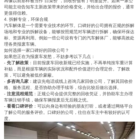
再像以前那样被当作“白菜价”，回收价值有了明显提升。如果一家公
司能主动告知车主新政策带来的价格变化，并给出合理的报价，通常
更值得信赖。
4. 拆解专业，环保合规
汽车解体是一个需要专业技术的环节。口碑好的公司拥有正规的拆解
场地和专业的拆解设备，能够按照规范对车辆进行拆解，确保环保达
标、资源再利用。例如一些公司设有专门的汽车解体厂，能够高效处
理各类报废车辆。
如何选择一家口碑好的回收公司？
如果您正在为报废车发愁，不妨参考以下几点：
-
先了解政策
：目前报废车回收新规已经实施，不再单纯按车重计算
补贴，而是根据车辆的实际状况和配件价值进行合理定价。了解政
策，可以避免被低价蒙蔽。
-
多咨询几家
：建议先电话或线上咨询几家回收公司，了解其回收价
格、服务流程、是否协助办理手续等，综合比较后做出选择。
-
注意流程规范
：正规公司会提供完整的回收凭证，并协助车主办理
车辆注销手续，确保车辆报废后无后顾之忧。
-
看看口碑评价
：可以向身边有经验的朋友打听，或者通过网络平台
了解公司的服务评价。口碑好的公司，往往在车主中有较好的认可
度。