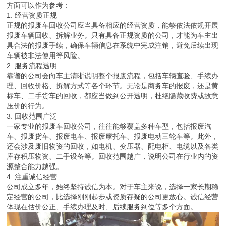
方面可以作为参考：
1. 经营资质正规
正规的报废车回收公司应当具备相应的经营资质，能够依法依规开展
报废车辆回收、拆解业务。只有具备正规资质的公司，才能为车主出
具合法的报废手续，确保车辆信息在系统中完成注销，避免后续出现
车辆被非法使用等风险。
2. 服务流程透明
靠谱的公司会向车主清晰说明整个报废流程，包括车辆查验、手续办
理、回收价格、拆解方式等各个环节。无论是商务车的报废，还是黄
标车、二手货车的回收，都应当做到公开透明，杜绝隐藏收费或故意
压价的行为。
3. 回收范围广泛
一家专业的报废车回收公司，往往能够覆盖多种车型，包括报废汽
车、报废货车、报废电车、报废摩托车、报废电动三轮车等。此外，
还会涉及废旧物资的回收，如电机、变压器、配电柜、电缆以及各类
库存积压物资、二手设备等。回收范围越广，说明公司在行业内的资
源整合能力越强。
4. 注重诚信经营
公司成立多年，始终坚持诚信为本。对于车主来说，选择一家长期稳
定经营的公司，比选择刚刚起步或资质存疑的公司更放心。诚信经营
体现在估价公正、手续办理及时、后续服务到位等多个方面。