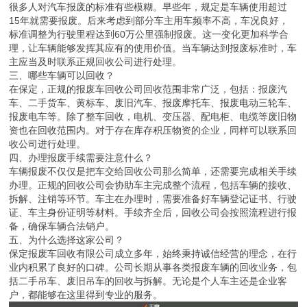
很多人对汽车报废的标准有些模糊。早些年，规定是车辆使用超过
15年就需要报废。后来考虑到部分车主用车频率不高，车况良好，
标准调整为行驶里程达到60万公里强制报废。这一变化更加科学合
理，让车辆能够发挥其应有的使用价值。当车辆达到报废标准时，车
主应当及时联系正规回收公司进行处理。
三、哪些车辆可以回收？
在保定，正规的报废车回收公司回收范围非常广泛，包括：报废汽
车、二手货车、黄标车、废旧汽车、报废摩托车、报废电动三轮车、
报废电车等。除了整车回收，电机、变压器、配电柜、电缆等废旧物
资也在回收范围内。对于存在库存积压物资的企业，同样可以联系回
收公司进行处理。
四、办理报废手续需要注意什么？
车辆报废不仅仅是把车交给回收公司那么简单，还需要完成相关手续
办理。正规的回收公司会协助车主完成整个流程，包括车辆的接收、
拆解、注销等环节。车主在办理时，需要准备好车辆登记证书、行驶
证、车主身份证明等材料。手续齐全后，回收公司会按照流程进行报
备，确保车辆合法销户。
五、为什么选择这家公司？
保定报废车回收有限公司成立多年，始终秉持诚信经营的理念，在行
业内积累了良好的口碑。公司长期从事各类报废车辆的回收业务，包
括二手吊车、废旧吊车的回收与拆解。无论是个人车主还是企业客
户，都能够在这里得到专业的服务。