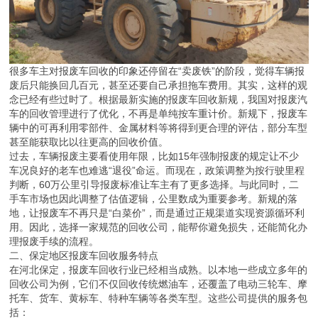
很多车主对报废车回收的印象还停留在“卖废铁”的阶段，觉得车辆报
废后只能换回几百元，甚至还要自己承担拖车费用。其实，这样的观
念已经有些过时了。根据最新实施的报废车回收新规，我国对报废汽
车的回收管理进行了优化，不再是单纯按车重计价。新规下，报废车
辆中的可再利用零部件、金属材料等将得到更合理的评估，部分车型
甚至能获取比以往更高的回收价值。
过去，车辆报废主要看使用年限，比如15年强制报废的规定让不少
车况良好的老车也难逃“退役”命运。而现在，政策调整为按行驶里程
判断，60万公里引导报废标准让车主有了更多选择。与此同时，二
手车市场也因此调整了估值逻辑，公里数成为重要参考。新规的落
地，让报废车不再只是“白菜价”，而是通过正规渠道实现资源循环利
用。因此，选择一家规范的回收公司，能帮你避免损失，还能简化办
理报废手续的流程。
二、保定地区报废车回收服务特点
在河北保定，报废车回收行业已经相当成熟。以本地一些成立多年的
回收公司为例，它们不仅回收传统燃油车，还覆盖了电动三轮车、摩
托车、货车、黄标车、特种车辆等各类车型。这些公司提供的服务包
括：