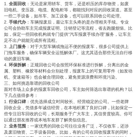
1.
全面回收
：无论是家用轿车、货车，还是积压的库存物资，如废
旧电机、变压器、电缆、配电柜等，都能找到对应的回收渠道。甚至
一些二手设备，如吊车、加工设备，也可以联系回收公司处理。
2.
手续代办
：车辆报废后，最让车主头疼的是办理相关手续。专业
公司会协助车主完成报废证明、注销登记等流程，省去跑腿烦恼。比
如，保定一些回收机构就专门提供“汽车报废手续办理”服务，让车主
足不出户就能完成所有流程。
3.
上门服务
：对于大型车辆或拖运不便的报废车，很多公司提供上
门拖车服务，确保车辆安全运抵解体厂。这尤其适合那些无法自行移
动的废旧车辆。
4.
环保拆解
：正规回收公司会按照环保标准进行拆解，分离出的金
属、塑料、橡胶等材料会分别处理，报废车上的可复用零件（如发动
机、变速箱等）也会被合理回收，避免资源浪费和环境污染。
三、如何挑选靠谱的回收公司
面对市场上众多的报废车回收公司，车主如何筛选出靠谱的机构？以
下几点值得参考：
1.
行业口碑
：优先选择成立时间较长、经营稳定的公司。一些老牌
回收企业，凭借多年诚信经营，在本地积累了良好口碑，比如保定一
些专注旧车回收的公司，长期服务于广大车主，其信誉度较高。你可
以通过朋友推荐或本地车友群了解类似信息。
2.
业务范围
：一家优秀的回收公司往往业务广泛，不仅收车，还涉
及废旧物资、二手设备回收。比如，有的公司在回收报废车的同时，