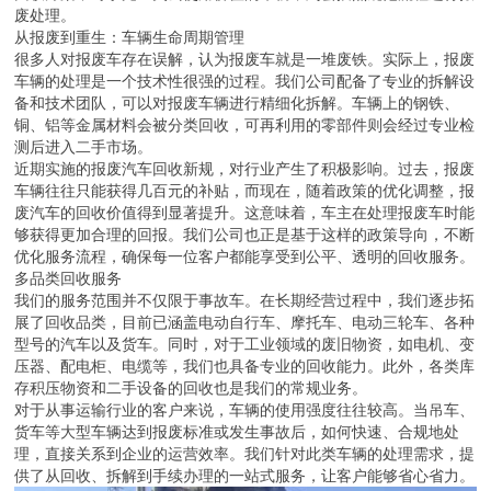
废处理。
从报废到重生：车辆生命周期管理
很多人对报废车存在误解，认为报废车就是一堆废铁。实际上，报废
车辆的处理是一个技术性很强的过程。我们公司配备了专业的拆解设
备和技术团队，可以对报废车辆进行精细化拆解。车辆上的钢铁、
铜、铝等金属材料会被分类回收，可再利用的零部件则会经过专业检
测后进入二手市场。
近期实施的报废汽车回收新规，对行业产生了积极影响。过去，报废
车辆往往只能获得几百元的补贴，而现在，随着政策的优化调整，报
废汽车的回收价值得到显著提升。这意味着，车主在处理报废车时能
够获得更加合理的回报。我们公司也正是基于这样的政策导向，不断
优化服务流程，确保每一位客户都能享受到公平、透明的回收服务。
多品类回收服务
我们的服务范围并不仅限于事故车。在长期经营过程中，我们逐步拓
展了回收品类，目前已涵盖电动自行车、摩托车、电动三轮车、各种
型号的汽车以及货车。同时，对于工业领域的废旧物资，如电机、变
压器、配电柜、电缆等，我们也具备专业的回收能力。此外，各类库
存积压物资和二手设备的回收也是我们的常规业务。
对于从事运输行业的客户来说，车辆的使用强度往往较高。当吊车、
货车等大型车辆达到报废标准或发生事故后，如何快速、合规地处
理，直接关系到企业的运营效率。我们针对此类车辆的处理需求，提
供了从回收、拆解到手续办理的一站式服务，让客户能够省心省力。