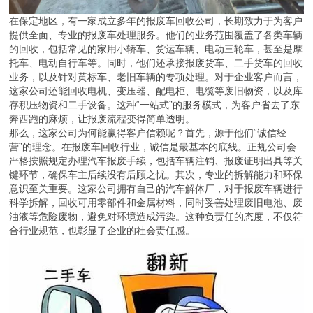
在保定地区，有一家成立多年的报废车回收公司，长期致力于为客户
提供全面、专业的报废车处理服务。他们的业务范围覆盖了各类车辆
的回收，包括常见的家用小轿车、货运车辆、电动三轮车，甚至是摩
托车、电动自行车等。同时，他们还承接报废货车、二手货车的回收
业务，以及针对黄标车、老旧车辆的专项处理。对于企业客户而言，
这家公司还能回收电机、变压器、配电柜、电缆等废旧物资，以及库
存积压物资和二手设备。这种“一站式”的服务模式，为客户省去了东
奔西跑的麻烦，让报废流程变得简单透明。
那么，这家公司为何能赢得客户信赖呢？首先，源于他们“诚信经
营”的理念。在报废车回收行业，诚信是最基本的底线。正规公司会
严格按照规定办理汽车报废手续，包括车辆注销、报废证明出具等关
键环节，确保车主后续没有后顾之忧。其次，专业的拆解能力和环保
意识至关重要。这家公司拥有自己的汽车解体厂，对于报废车辆进行
科学拆解，回收可用零部件和金属材料，同时妥善处理废旧电池、废
油液等危险废物，避免对环境造成污染。这种负责任的态度，不仅符
合行业规范，也彰显了企业的社会责任感。