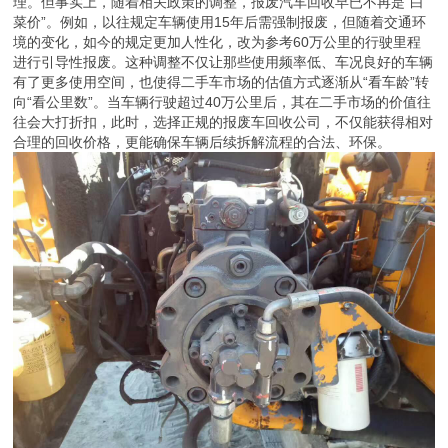
理。但事实上，随着相关政策的调整，报废汽车回收早已不再是“白
菜价”。例如，以往规定车辆使用15年后需强制报废，但随着交通环
境的变化，如今的规定更加人性化，改为参考60万公里的行驶里程
进行引导性报废。这种调整不仅让那些使用频率低、车况良好的车辆
有了更多使用空间，也使得二手车市场的估值方式逐渐从“看车龄”转
向“看公里数”。当车辆行驶超过40万公里后，其在二手市场的价值往
往会大打折扣，此时，选择正规的报废车回收公司，不仅能获得相对
合理的回收价格，更能确保车辆后续拆解流程的合法、环保。